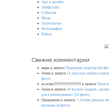
Арт и дизайн
o
Лайфстайл
r
События
:
Мода
Технологии
Фотография
Юмор
Свежие комментарии
марк
к записи
Урановый реактор (44 фо
Аник
к записи
11 простых правил повед
фото)
аз есмь!!!!!!!!!!!!!!!!!!!!!!!
к записи
Трэш в
Анна
к записи
10 жутких кадров, сдел
для слабонервных! (10 фото)
Гражданин
к записи
7-летняя девочка м
желание (4 фото)