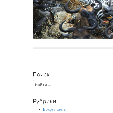
Поиск
S
e
a
r
Рубрики
c
h
Вокруг света
f