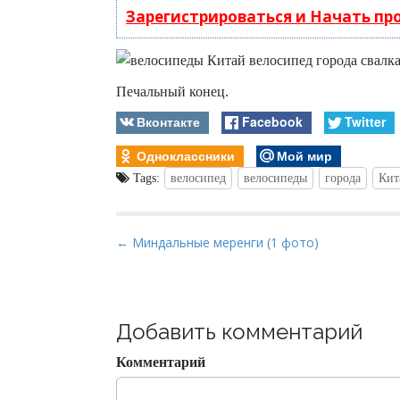
Зарегистрироваться и Начать п
Печальный конец.
Вконтакте
Facebook
Twitter
Одноклассники
Мой мир
Tags:
велосипед
велосипеды
города
Кит
P
← Миндальные меренги (1 фото)
o
s
t
Добавить комментарий
n
a
Комментарий
v