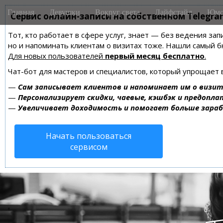
M
S
Главная
Девушки
Вокруг света
Лайфстайл
Юмо
k
Сервис онлайн-записи на собственном Telegra
a
i
i
Тот, кто работает в сфере услуг, знает — без ведения зап
p
n
но и напоминать клиентам о визитах тоже. Нашли самый
t
m
Для новых пользователей
первый месяц бесплатно
.
o
e
c
Чат-бот для мастеров и специалистов, который упрощает 
n
o
—
Сам записывает клиентов и напоминает им о визит
n
u
—
Персонализирует скидки, чаевые, кэшбэк и предопла
t
—
Увеличивает доходимость и помогает больше зара
e
n
Начать пользоваться
t
сервисом