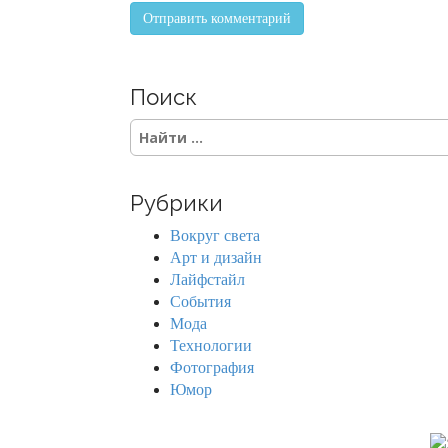
Поиск
S
e
a
r
Рубрики
c
h
Вокруг света
f
Арт и дизайн
o
Лайфстайл
r
События
:
Мода
Технологии
Фотография
Юмор