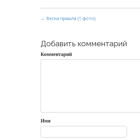
P
← Весна пришла (1 фото)
o
s
t
Добавить комментарий
n
Комментарий
a
v
i
g
a
t
i
o
Имя
n