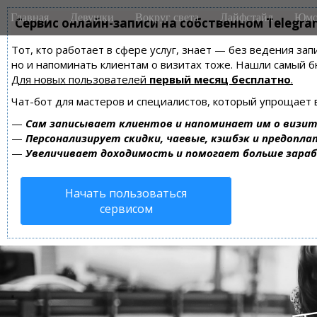
M
S
Главная
Девушки
Вокруг света
Лайфстайл
Юмо
k
Сервис онлайн-записи на собственном Telegra
a
i
i
Тот, кто работает в сфере услуг, знает — без ведения зап
p
n
но и напоминать клиентам о визитах тоже. Нашли самый
t
m
Для новых пользователей
первый месяц бесплатно
.
o
e
c
Чат-бот для мастеров и специалистов, который упрощает 
n
o
—
Сам записывает клиентов и напоминает им о визит
n
u
—
Персонализирует скидки, чаевые, кэшбэк и предопла
t
—
Увеличивает доходимость и помогает больше зара
e
n
Начать пользоваться
t
сервисом