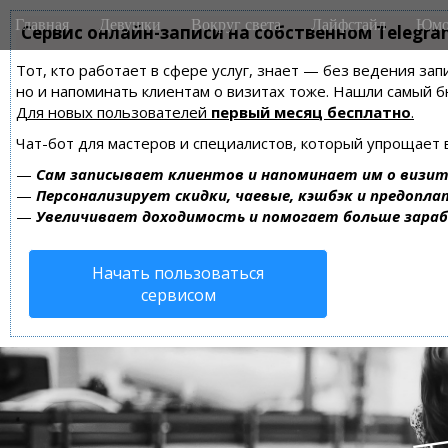
M
S
Главная
Девушки
Вокруг света
Лайфстайл
Юмо
k
Сервис онлайн-записи на собственном Telegra
a
i
i
Тот, кто работает в сфере услуг, знает — без ведения зап
p
n
но и напоминать клиентам о визитах тоже. Нашли самый
t
m
Для новых пользователей
первый месяц бесплатно
.
o
e
c
Чат-бот для мастеров и специалистов, который упрощает 
n
o
—
Сам записывает клиентов и напоминает им о визит
n
u
—
Персонализирует скидки, чаевые, кэшбэк и предопла
t
—
Увеличивает доходимость и помогает больше зара
e
n
Начать пользоваться
t
сервисом