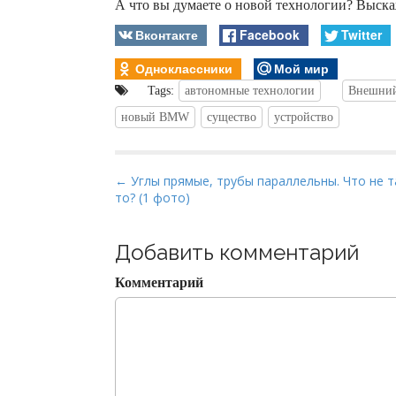
А что вы думаете о новой технологии? Выск
Вконтакте
Facebook
Twitter
Одноклассники
Мой мир
Tags:
автономные технологии
Внешний
новый BMW
существо
устройство
P
← Углы прямые, трубы параллельны. Что не т
то? (1 фото)
o
s
t
Добавить комментарий
n
Комментарий
a
v
i
g
a