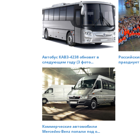
Автобус КАВЗ-4238 обновят в
Российский
следующем году (3 фото...
празднует 
Коммерческие автомобили
Mercedes-Benz попали под о...