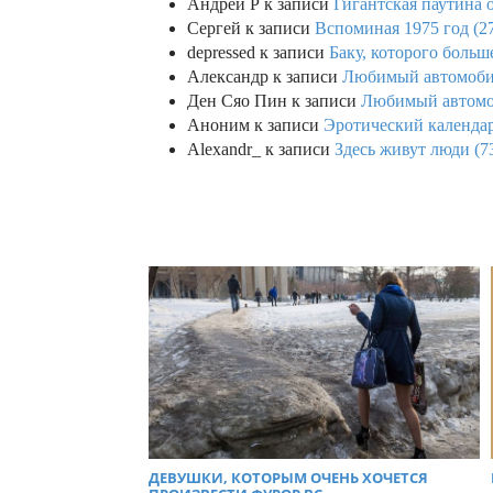
Андрей Р
к записи
Гигантская паутина о
Сергей
к записи
Вспоминая 1975 год (2
depressed
к записи
Баку, которого больше
Александр
к записи
Любимый автомобил
Ден Сяо Пин
к записи
Любимый автомоб
Аноним
к записи
Эротический календар
Alexandr_
к записи
Здесь живут люди (7
ДЕВУШКИ, КОТОРЫМ ОЧЕНЬ ХОЧЕТСЯ