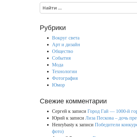
S
e
a
r
Рубрики
c
h
Вокруг света
f
Арт и дизайн
o
Общество
r
События
:
Мода
Технологии
Фотография
Юмор
Свежие комментарии
Сергей
к записи
Город Гай — 1000-й го
Юрий
к записи
Лиза Пескова – дочь пре
Henrybasty
к записи
Победители конкурса
фото)