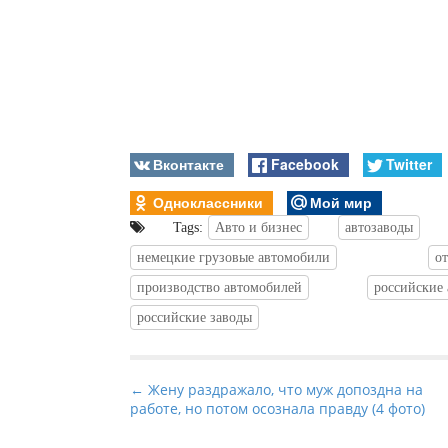
Вконтакте
Facebook
Twitter
Одноклассники
Мой мир
Tags:
Авто и бизнес
автозаводы
немецкие грузовые автомобили
о
производство автомобилей
российские
российские заводы
P
← Жену раздражало, что муж допоздна на
работе, но потом осознала правду (4 фото)
o
s