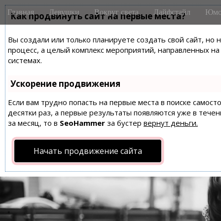
M
S
Главная
Девушки
Вокруг света
Лайфстайл
Юмо
k
Как продвинуть сайт на первые места?
a
i
i
p
Вы создали или только планируете создать свой сайт, но 
n
t
процесс, а целый комплекс мероприятий, направленных н
m
o
системах.
e
c
n
o
Ускорение продвижения
n
u
t
Если вам трудно попасть на первые места в поиске самос
десятки раз, а первые результаты появляются уже в течен
e
за месяц, то в
SeoHammer
за бустер
вернут деньги.
n
t
Начать продвижение сайта