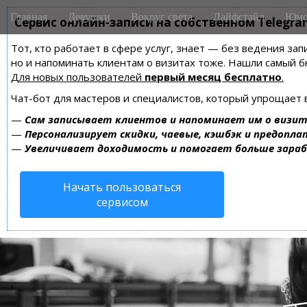
M
S
Главная
Девушки
Вокруг света
Лайфстайл
Юмо
k
Сервис онлайн-записи на собственном Telegra
a
i
i
Тот, кто работает в сфере услуг, знает — без ведения зап
p
n
но и напоминать клиентам о визитах тоже. Нашли самый
t
m
Для новых пользователей
первый месяц бесплатно
.
o
e
c
Чат-бот для мастеров и специалистов, который упрощает 
n
o
—
Сам записывает клиентов и напоминает им о визит
n
u
—
Персонализирует скидки, чаевые, кэшбэк и предопла
t
—
Увеличивает доходимость и помогает больше зара
e
n
Начать пользоваться
t
сервисом