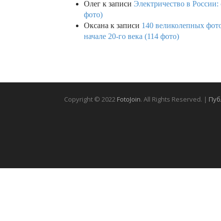
Олег
к записи
Электричество в России:
фото)
Оксана
к записи
140 великолепных фото
начале 20-го века (114 фото)
Copyright © 2022
FotoJoin
. All Rights Reserved. |
Пуб