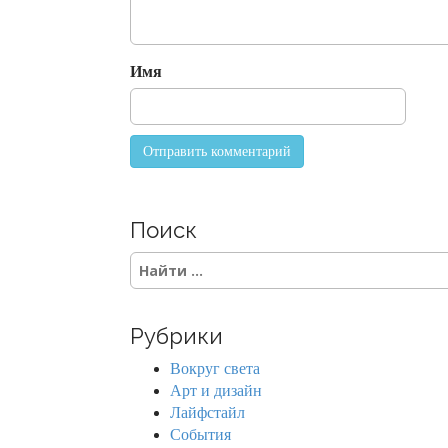
t
i
o
Имя
n
Поиск
S
e
a
r
Рубрики
c
h
Вокруг света
f
Арт и дизайн
o
Лайфстайл
r
События
: