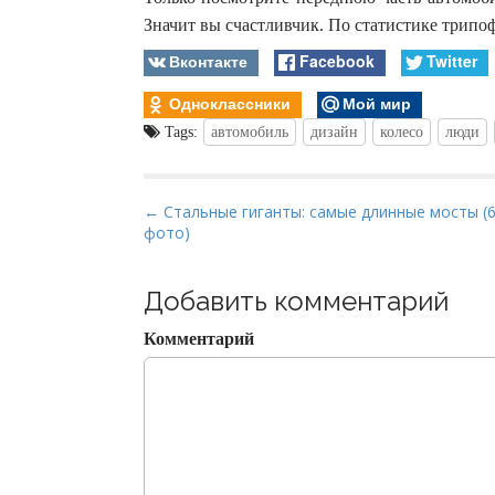
Значит вы счастливчик. По статистике трипоф
Вконтакте
Facebook
Twitter
Одноклассники
Мой мир
Tags:
автомобиль
дизайн
колесо
люди
P
← Стальные гиганты: самые длинные мосты (
фото)
o
s
t
Добавить комментарий
n
Комментарий
a
v
i
g
a