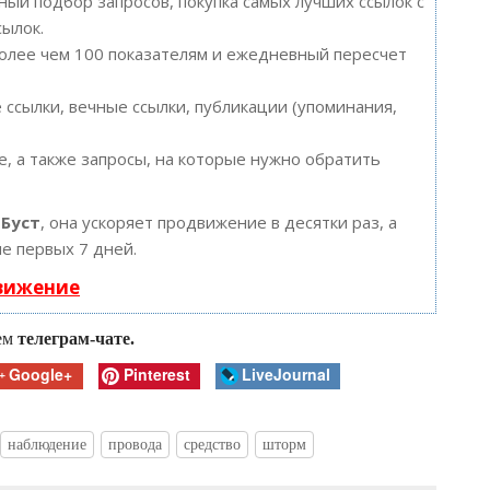
ый подбор запросов, покупка самых лучших ссылок с
сылок.
более чем 100 показателям и ежедневный пересчет
ссылки, вечные ссылки, публикации (упоминания,
, а также запросы, на которые нужно обратить
ю
Буст
, она ускоряет продвижение в десятки раз, а
е первых 7 дней.
движение
шем
телеграм-чате.
Google+
Pinterest
LiveJournal
наблюдение
провода
средство
шторм