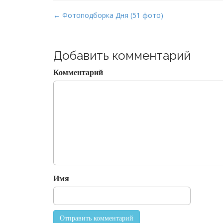
P
← Фотоподборка Дня (51 фото)
o
s
t
Добавить комментарий
n
Комментарий
a
v
i
g
a
t
i
o
Имя
n