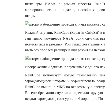
инженеры NASA в рамках проекта RainCu
метеорологических аппаратов, способных прово
штормов.
Каждый спутник RainCube (Radar in CubeSat) в
заявлению инженеров NASA, один спутник раз
поместиться в рюкзак». Рой таких летательных 
быть без проблем расширен или разбит на неско
Изображения и данные, полученные с одного из 
RainCube использует новую технологию ан
зарождающиеся штормы и зафиксировать осадк
RainCube вышли с МКС на околоземную орбиту 
В сентябре мини-спутники переслали другую
осадки зарождающегося урагана Флоренция. По 