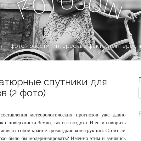
o
J
t
o
o
i
n
F
 — фото новости, интересные факты и интересн
атюрные спутники для
S
 (2 фото)
e
a
r
c
оставления метеорологических прогнозов уже давно
h
к с поверхности Земли, так и с воздуха.
И если говорить
f
тавляют собой крайне громоздкие конструкции. Стоит ли
o
лохо было бы модернизировать? Именно этим и занялись
r