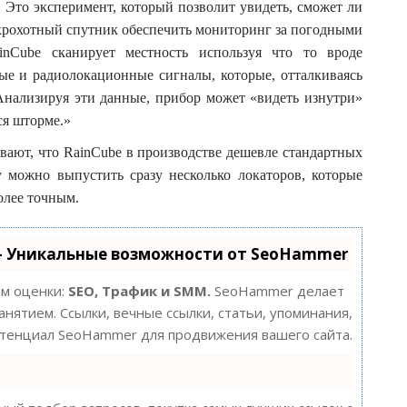
Это эксперимент, который позволит увидеть, сможет ли
 крохотный спутник обеспечить мониторинг за погодными
nCube сканирует местность используя что то вроде
ые и радиолокационные сигналы, которые, отталкиваясь
 Анализируя эти данные, прибор может «видеть изнутри»
ся шторме.»
ают, что RainCube в производстве дешевле стандартных
у можно выпустить сразу несколько локаторов, которые
олее точным.
- Уникальные возможности от SeoHammer
ам оценки:
SEO, Трафик и SMM.
SeoHammer делает
нятием. Ссылки, вечные ссылки, статьи, упоминания,
потенциал SeoHammer для продвижения вашего сайта.