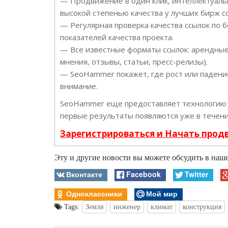
— Продвижение в один клик, интеллектуальн
высокой степенью качества у лучших бирж с
— Регулярная проверка качества ссылок по 
показателей качества проекта.
— Все известные форматы ссылок: арендные 
мнения, отзывы, статьи, пресс-релизы).
— SeoHammer покажет, где рост или падение
внимание.
SeoHammer еще предоставляет технологи
первые результаты появляются уже в течени
Зарегистрироваться и Начать про
Эту и другие новости вы можете обсудить в на
Вконтакте
Facebook
Twitter
Одноклассники
Мой мир
Tags:
Земля
инженер
климат
конструкция