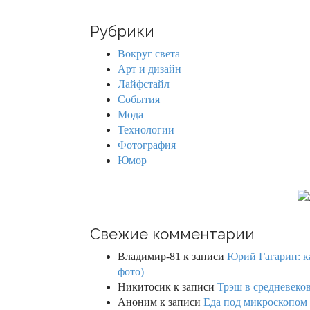
a
r
Рубрики
c
h
Вокруг света
f
Арт и дизайн
o
Лайфстайл
r
События
:
Мода
Технологии
Фотография
Юмор
Свежие комментарии
Владимир-81
к записи
Юрий Гагарин: ка
фото)
Никитосик
к записи
Трэш в средневеков
Аноним
к записи
Еда под микроскопом 