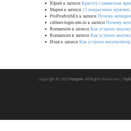
Юрий
к записи
Красота славянская: яр
Мария
к записи
15 некрасивых мужчин,
ProProdvizhEn
к записи
Почему женщины 
cabinet-login-mts.ru
к записи
Почему женщ
Romansom
к записи
Как устроен аккумул
Romansom
к записи
Как устроен аккумул
Илья
к записи
Как устроен аккумулятор 
Copyright © 2022
FotoJoin
. All Rights Reserved. |
Пуб