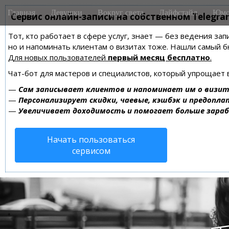
M
S
Главная
Девушки
Вокруг света
Лайфстайл
Юмо
k
Сервис онлайн-записи на собственном Telegra
a
i
i
Тот, кто работает в сфере услуг, знает — без ведения зап
p
n
но и напоминать клиентам о визитах тоже. Нашли самый
t
m
Для новых пользователей
первый месяц бесплатно
.
o
e
c
Чат-бот для мастеров и специалистов, который упрощает 
n
o
—
Сам записывает клиентов и напоминает им о визит
n
u
—
Персонализирует скидки, чаевые, кэшбэк и предопла
t
—
Увеличивает доходимость и помогает больше зара
e
n
Начать пользоваться
t
сервисом