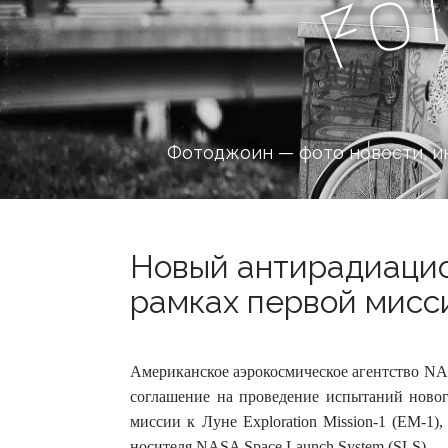
o
F
Фотоджоин — фото новости, и
Новый антирадиацио
рамках первой мисси
Американское аэрокосмическое агентство NA
соглашение на проведение испытаний новог
миссии к Луне Exploration Mission-1 (EM-1)
носителя NASA Space Launch System (SLS).