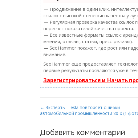
— Продвижение в один клик, интеллектуа
ссылок с высокой степенью качества у лу
— Регулярная проверка качества ссылок 
пересчет показателей качества проекта.
— Все известные форматы ссылок: арендн
мнения, отзывы, статьи, пресс-релизы).
— SeoHammer покажет, где рост или паде
внимание.
SeoHammer еще предоставляет техноло
первые результаты появляются уже в теч
Зарегистрироваться и Начать п
P
← Эксперты: Tesla повторяет ошибки
автомобильной промышленности 80-х (1 фот
o
s
t
Добавить комментарий