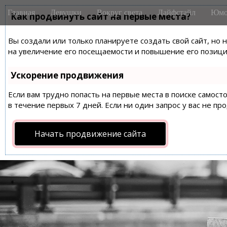
M
S
Главная
Девушки
Вокруг света
Лайфстайл
Юмо
k
Как продвинуть сайт на первые места?
a
i
i
p
Вы создали или только планируете создать свой сайт, но 
n
t
на увеличение его посещаемости и повышение его позиций
m
o
e
c
Ускорение продвижения
n
o
n
Если вам трудно попасть на первые места в поиске самос
u
t
в течение первых 7 дней. Если ни один запрос у вас не пр
e
n
Начать продвижение сайта
t