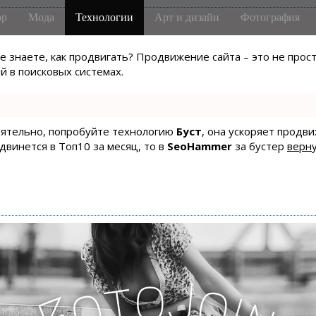
р
Мода
Технологии
Арт и дизайн
Фотография
не знаете, как продвигать? Продвижение сайта – это не про
 в поисковых системах.
тоятельно, попробуйте технологию
Буст
, она ускоряет продв
одвинется в Топ10 за месяц, то в
SeoHammer
за бустер
верну
o
J
t
o
o
i