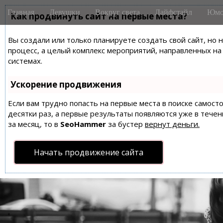
M
S
Главная
Девушки
Вокруг света
Лайфстайл
Юмо
k
Как продвинуть сайт на первые места?
a
i
i
p
Вы создали или только планируете создать свой сайт, но 
n
t
процесс, а целый комплекс мероприятий, направленных н
m
o
системах.
e
c
n
o
Ускорение продвижения
n
u
t
Если вам трудно попасть на первые места в поиске самос
десятки раз, а первые результаты появляются уже в течен
e
за месяц, то в
SeoHammer
за бустер
вернут деньги.
n
t
Начать продвижение сайта