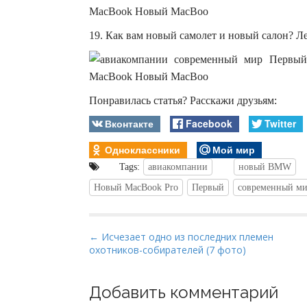
19. Как вам новый самолет и новый салон? Л
Понравилась статья? Расскажи друзьям:
Вконтакте
Facebook
Twitter
Одноклассники
Мой мир
Tags:
авиакомпании
новый BMW
Новый MacBook Pro
Первый
современный м
P
← Исчезает одно из последних племен
охотников-собирателей (7 фото)
o
s
t
Добавить комментарий