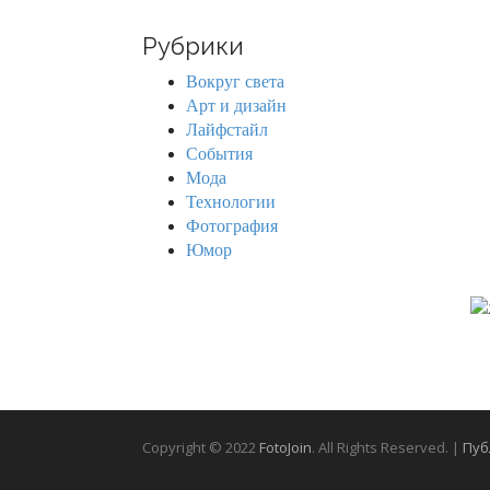
a
r
Рубрики
c
h
Вокруг света
f
Арт и дизайн
o
Лайфстайл
r
События
:
Мода
Технологии
Фотография
Юмор
Copyright © 2022
FotoJoin
. All Rights Reserved. |
Пуб