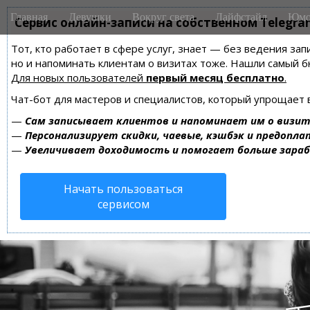
M
S
Главная
Девушки
Вокруг света
Лайфстайл
Юмо
k
Сервис онлайн-записи на собственном Telegra
a
i
i
Тот, кто работает в сфере услуг, знает — без ведения зап
p
n
но и напоминать клиентам о визитах тоже. Нашли самый
t
m
Для новых пользователей
первый месяц бесплатно
.
o
e
c
Чат-бот для мастеров и специалистов, который упрощает 
n
o
—
Сам записывает клиентов и напоминает им о визит
n
u
—
Персонализирует скидки, чаевые, кэшбэк и предопла
t
—
Увеличивает доходимость и помогает больше зара
e
n
Начать пользоваться
t
сервисом