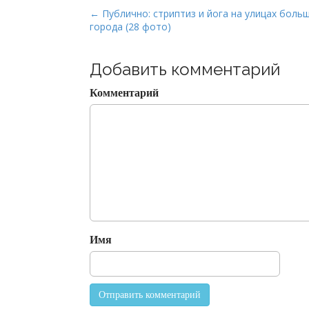
P
← Публично: стриптиз и йога на улицах боль
города (28 фото)
o
s
t
Добавить комментарий
n
Комментарий
a
v
i
g
a
t
i
o
Имя
n