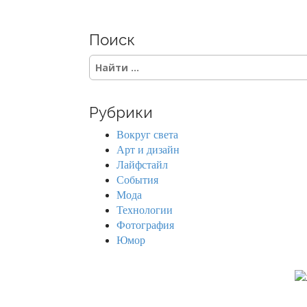
Поиск
S
e
a
r
Рубрики
c
h
Вокруг света
f
Арт и дизайн
o
Лайфстайл
r
События
:
Мода
Технологии
Фотография
Юмор