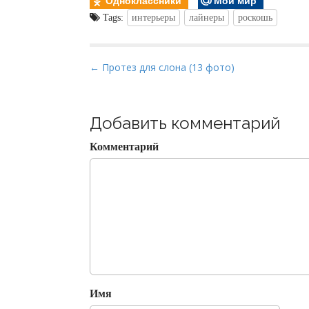
Tags:
интерьеры
лайнеры
роскошь
P
← Протез для слона (13 фото)
o
s
t
Добавить комментарий
n
Комментарий
a
v
i
g
a
t
i
o
Имя
n