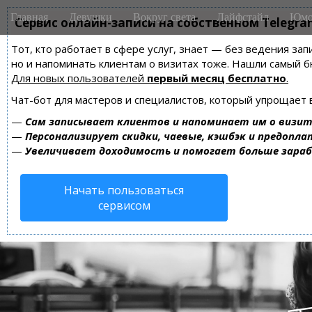
M
S
Главная
Девушки
Вокруг света
Лайфстайл
Юмо
k
Сервис онлайн-записи на собственном Telegra
a
i
i
Тот, кто работает в сфере услуг, знает — без ведения зап
p
n
но и напоминать клиентам о визитах тоже. Нашли самый
t
m
Для новых пользователей
первый месяц бесплатно
.
o
e
c
Чат-бот для мастеров и специалистов, который упрощает 
n
o
—
Сам записывает клиентов и напоминает им о визит
n
u
—
Персонализирует скидки, чаевые, кэшбэк и предопла
t
—
Увеличивает доходимость и помогает больше зара
e
n
Начать пользоваться
t
сервисом