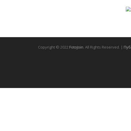
Copyright © 2022
FotoJoin
. All Rights Reserved. |
Пуб