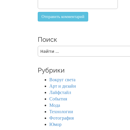
Поиск
S
e
a
r
Рубрики
c
h
Вокруг света
f
Арт и дизайн
o
Лайфстайл
r
События
:
Мода
Технологии
Фотография
Юмор