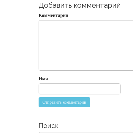
t
Добавить комментарий
n
Комментарий
a
v
i
g
a
t
i
o
Имя
n
Поиск