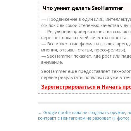
Что умеет делать SeoHammer
— Продвижение в один клик, интеллектуа
ссылок с высокой степенью качества у лу
— Регулярная проверка качества ссылок 
пересчет показателей качества проекта.
— Все известные форматы ссылок: арендн
мнения, отзывы, статьи, пресс-релизы).
— SeoHammer покажет, где рост или паде
внимание.
SeoHammer еще предоставляет техноло
первые результаты появляются уже в теч
Зарегистрироваться и Начать п
P
← Google пообещала не создавать оружие, н
контракт с Пентагоном не разорвет (1 фото)
o
s