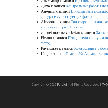
Александр
к записи
Красивые темнокож
Дима
к записи
Контрольные работы под 
Аноним
к записи
В инстаграме появилс
фигур не существует (23 фото)
Alexsom
к записи
Топ старинных автом
коллекционера (11 фото)
cabinet-mosenergosbyt.ru
к записи
Зачем 
Phymn
к записи
Победители конкурса по
фото)
PavelCarse
к записи
Контрольные работы
Hadji
к записи
Гомель-30: Атомная тайн
Copyright © 2022
FotoJoin
. All Rights Reserved. |
Пуб