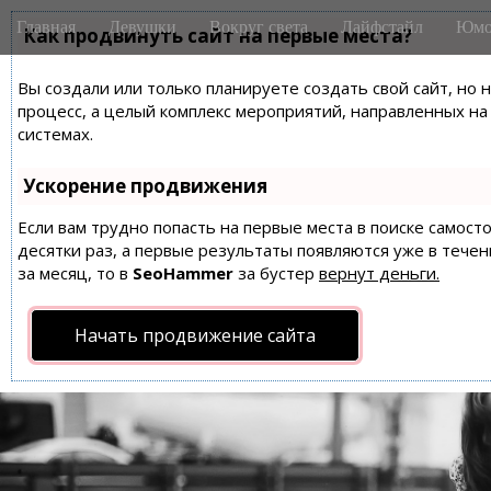
M
S
Главная
Девушки
Вокруг света
Лайфстайл
Юмо
k
Как продвинуть сайт на первые места?
a
i
i
p
Вы создали или только планируете создать свой сайт, но 
n
t
процесс, а целый комплекс мероприятий, направленных н
m
o
системах.
e
c
n
o
Ускорение продвижения
n
u
t
Если вам трудно попасть на первые места в поиске самос
десятки раз, а первые результаты появляются уже в течен
e
за месяц, то в
SeoHammer
за бустер
вернут деньги.
n
t
Начать продвижение сайта