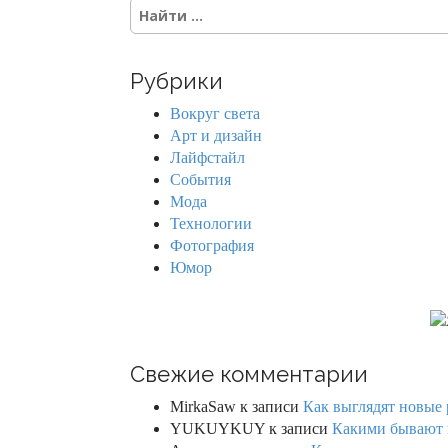
S
e
a
r
Рубрики
c
h
Вокруг света
f
Арт и дизайн
o
Лайфстайл
r
События
:
Мода
Технологии
Фотография
Юмор
Свежие комментарии
MirkaSaw
к записи
Как выглядят новые 
YUKUYKUY
к записи
Какими бывают к