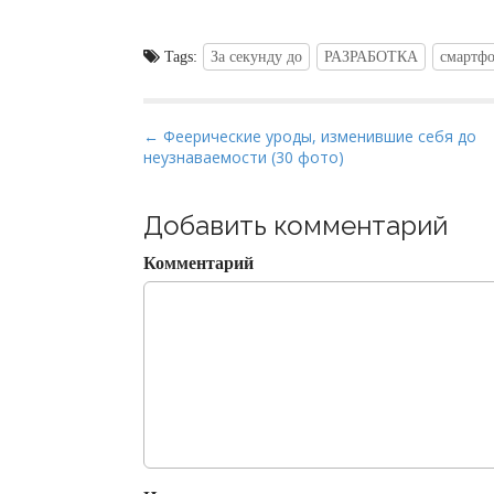
Tags:
За секунду до
РАЗРАБОТКА
смартф
P
← Феерические уроды, изменившие себя до
неузнаваемости (30 фото)
o
s
t
Добавить комментарий
n
Комментарий
a
v
i
g
a
t
i
o