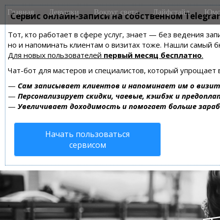
M
S
Главная
Девушки
Вокруг света
Лайфстайл
Юмо
k
Сервис онлайн-записи на собственном Telegra
a
i
i
Тот, кто работает в сфере услуг, знает — без ведения зап
p
n
но и напоминать клиентам о визитах тоже. Нашли самый
t
m
Для новых пользователей
первый месяц бесплатно
.
o
e
c
Чат-бот для мастеров и специалистов, который упрощает 
n
o
—
Сам записывает клиентов и напоминает им о визит
n
u
—
Персонализирует скидки, чаевые, кэшбэк и предопла
t
—
Увеличивает доходимость и помогает больше зара
e
n
Начать пользоваться
t
сервисом