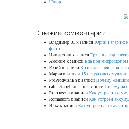
Юмор
Свежие комментарии
Владимир-81
к записи
Юрий Гагарин: ка
фото)
Никитосик
к записи
Трэш в средневеков
Аноним
к записи
Еда под микроскопом 
Юрий
к записи
Красота славянская: яр
Мария
к записи
15 некрасивых мужчин,
ProProdvizhEn
к записи
Почему женщины 
cabinet-login-mts.ru
к записи
Почему женщ
Romansom
к записи
Как устроен аккумул
Romansom
к записи
Как устроен аккумул
Илья
к записи
Как устроен аккумулятор 