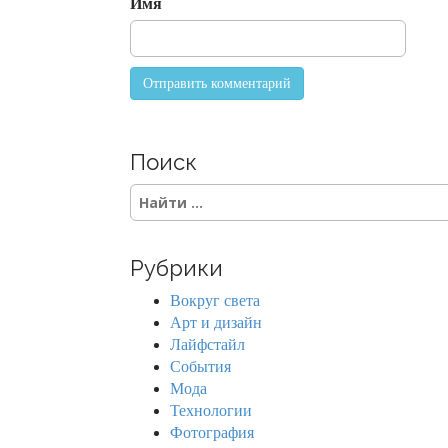
Имя
n
Поиск
S
e
a
r
Рубрики
c
h
Вокруг света
f
Арт и дизайн
o
Лайфстайл
r
События
:
Мода
Технологии
Фотография