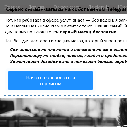
M
S
Главная
Девушки
Вокруг света
Лайфстайл
Юмо
k
Сервис онлайн-записи на собственном Telegra
a
i
i
Тот, кто работает в сфере услуг, знает — без ведения зап
p
n
но и напоминать клиентам о визитах тоже. Нашли самый
t
m
Для новых пользователей
первый месяц бесплатно
.
o
e
c
Чат-бот для мастеров и специалистов, который упрощает 
n
o
—
Сам записывает клиентов и напоминает им о визит
n
u
—
Персонализирует скидки, чаевые, кэшбэк и предопла
t
—
Увеличивает доходимость и помогает больше зара
e
n
Начать пользоваться
t
сервисом