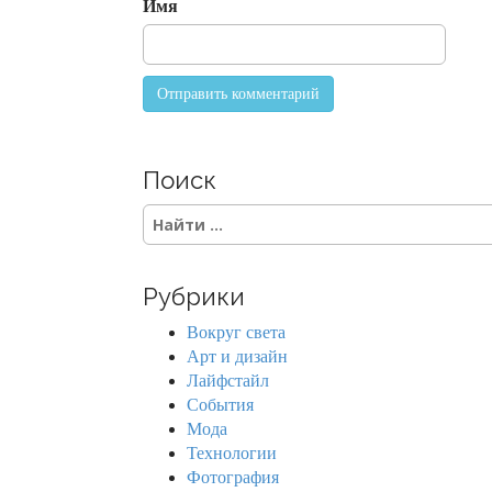
Имя
n
Поиск
S
e
a
r
Рубрики
c
h
Вокруг света
f
Арт и дизайн
o
Лайфстайл
r
События
:
Мода
Технологии
Фотография