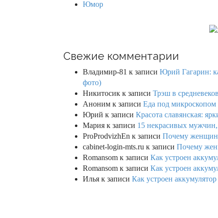
Юмор
Свежие комментарии
Владимир-81
к записи
Юрий Гагарин: ка
фото)
Никитосик
к записи
Трэш в средневеков
Аноним
к записи
Еда под микроскопом 
Юрий
к записи
Красота славянская: яр
Мария
к записи
15 некрасивых мужчин,
ProProdvizhEn
к записи
Почему женщины 
cabinet-login-mts.ru
к записи
Почему женщ
Romansom
к записи
Как устроен аккумул
Romansom
к записи
Как устроен аккумул
Илья
к записи
Как устроен аккумулятор 