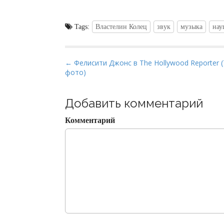
Tags:
Властелин Колец
звук
музыка
на
P
← Фелисити Джонс в The Hollywood Reporter (
фото)
o
s
t
Добавить комментарий
n
Комментарий
a
v
i
g
a
t
i
o