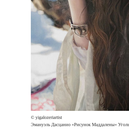
© yigalozeriartist
Эмануэль Дасцанио «Рисунок Маддалены» Уголь