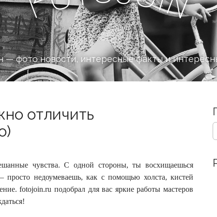
n
F
 — фото новости, интересные факты и интересн
жно отличить
S
о)
e
a
r
c
шанные чувства. С одной стороны, ты восхищаешься
h
— просто недоумеваешь, как с помощью холста, кистей
f
ение.
fotojoin.ru подобрал для вас яркие работы мастеров
o
ждаться!
r
: