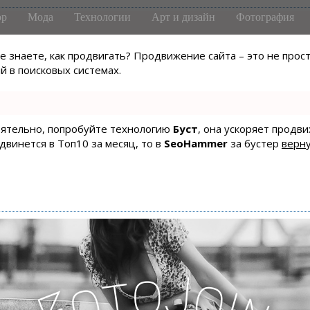
р
Мода
Технологии
Арт и дизайн
Фотография
не знаете, как продвигать? Продвижение сайта – это не про
 в поисковых системах.
тоятельно, попробуйте технологию
Буст
, она ускоряет продв
одвинется в Топ10 за месяц, то в
SeoHammer
за бустер
верну
o
J
t
o
o
i