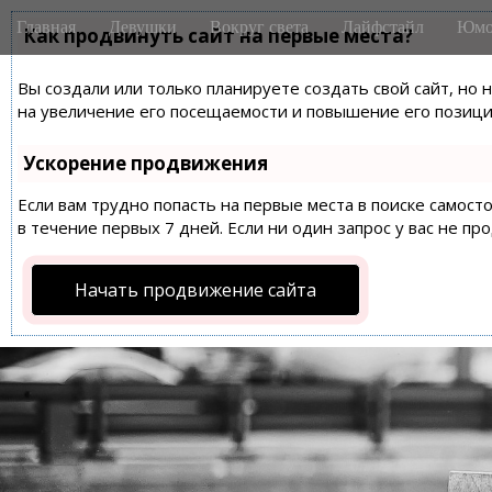
M
S
Главная
Девушки
Вокруг света
Лайфстайл
Юмо
k
Как продвинуть сайт на первые места?
a
i
i
p
Вы создали или только планируете создать свой сайт, но 
n
t
на увеличение его посещаемости и повышение его позиций
m
o
e
c
Ускорение продвижения
n
o
n
Если вам трудно попасть на первые места в поиске самос
u
t
в течение первых 7 дней. Если ни один запрос у вас не пр
e
n
Начать продвижение сайта
t