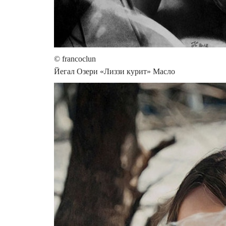
© francoclun
Йегал Озери «Лиззи курит» Масло