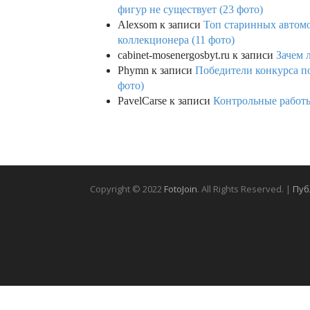
фигур не существует (23 фото)
Alexsom
к записи
Топ старинных автом
коллекционера (11 фото)
cabinet-mosenergosbyt.ru
к записи
Зачем 
Phymn
к записи
Победители конкурса по
фото)
PavelCarse
к записи
Контрольные работы
Copyright © 2022
FotoJoin
. All Rights Reserved. |
Пуб