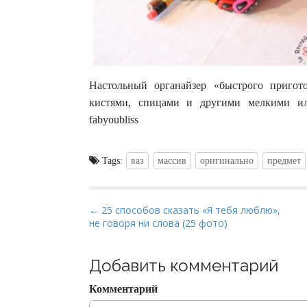
Настольный органайзер «быстрого пригото
кистями, спицами и другими мелкими ил
fabyoubliss
Tags:
ваз
массив
оригинально
предмет
P
← 25 способов сказать «Я тебя люблю»,
не говоря ни слова (25 фото)
o
s
t
Добавить комментарий
n
Комментарий
a