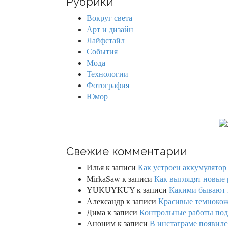
Рубрики
c
h
Вокруг света
f
Арт и дизайн
o
Лайфстайл
r
События
:
Мода
Технологии
Фотография
Юмор
Свежие комментарии
Илья
к записи
Как устроен аккумулятор 
MirkaSaw
к записи
Как выглядят новые 
YUKUYKUY
к записи
Какими бывают к
Александр
к записи
Красивые темнокож
Дима
к записи
Контрольные работы под 
Аноним
к записи
В инстаграме появилс