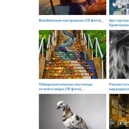
g
a
t
Влюблённое настроение (18 фото)...
Арт-путеш
Кравченко (
i
o
n
Обворожительные лестницы
Реалистич
со всего мира (18 фото)...
карандашом