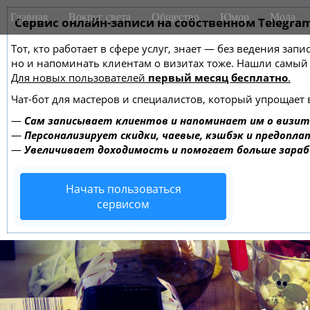
M
S
Главная
Вокруг света
Общество
Юмор
Мода
k
Сервис онлайн-записи на собственном Telegra
a
i
i
Тот, кто работает в сфере услуг, знает — без ведения зап
p
n
но и напоминать клиентам о визитах тоже. Нашли самы
t
m
Для новых пользователей
первый месяц бесплатно
.
o
e
c
Чат-бот для мастеров и специалистов, который упрощает 
o
n
—
Сам записывает клиентов и напоминает им о визит
n
u
—
Персонализирует скидки, чаевые, кэшбэк и предопла
t
—
Увеличивает доходимость и помогает больше зара
e
n
Начать пользоваться
t
сервисом