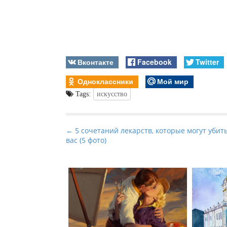
Вконтакте
Facebook
Twitter
Одноклассники
Мой мир
Tags:
искусство
P
← 5 сочетаний лекарств, которые могут убит
вас (5 фото)
o
s
t
n
a
v
i