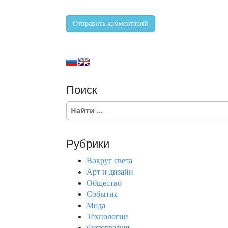
Поиск
S
e
a
r
Рубрики
c
h
Вокруг света
f
Арт и дизайн
o
Общество
r
События
:
Мода
Технологии
Фотография