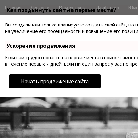
M
S
Главная
Девушки
Вокруг света
Лайфстайл
Юмо
k
Как продвинуть сайт на первые места?
a
i
i
p
Вы создали или только планируете создать свой сайт, но 
n
t
на увеличение его посещаемости и повышение его позиций
m
o
e
c
Ускорение продвижения
n
o
n
Если вам трудно попасть на первые места в поиске самос
u
t
в течение первых 7 дней. Если ни один запрос у вас не пр
e
n
Начать продвижение сайта
t