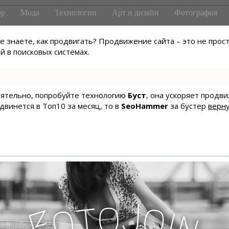
р
Мода
Технологии
Арт и дизайн
Фотография
не знаете, как продвигать? Продвижение сайта – это не про
 в поисковых системах.
тоятельно, попробуйте технологию
Буст
, она ускоряет продв
одвинется в Топ10 за месяц, то в
SeoHammer
за бустер
верну
J
o
t
o
o
i
F
n