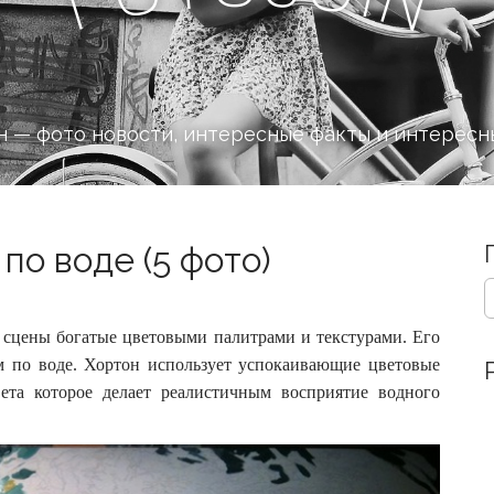
 — фото новости, интересные факты и интересн
о воде (5 фото)
S
e
a
 сцены богатые цветовыми палитрами и текстурами. Его
r
м по воде. Хортон использует успокаивающие цветовые
c
ета которое делает реалистичным восприятие водного
h
f
o
r
: