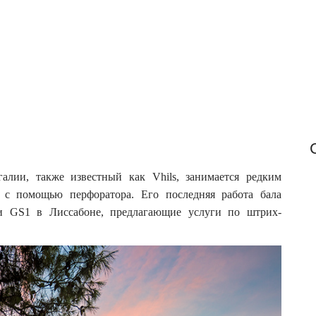
f
o
r
:
галии, также известный как Vhils, занимается редким
 с помощью перфоратора.
Его последняя работа бала
и GS1 в Лиссабоне, предлагающие услуги по штрих-