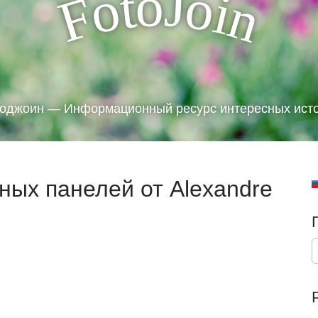
J
o
t
o
o
i
F
n
оджоин — Информационный ресурс интересных ист
ных панелей от Alexandre
S
e
a
r
c
h