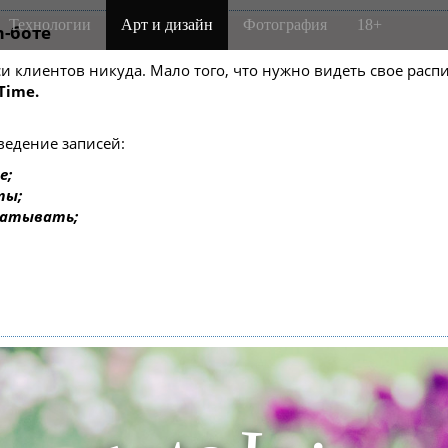
Технологии
Арт и дизайн
Фотография
18+
m-боте
писи клиентов никуда. Мало того, что нужно видеть свое ра
Time.
ведение записей:
е;
ты;
батывать;