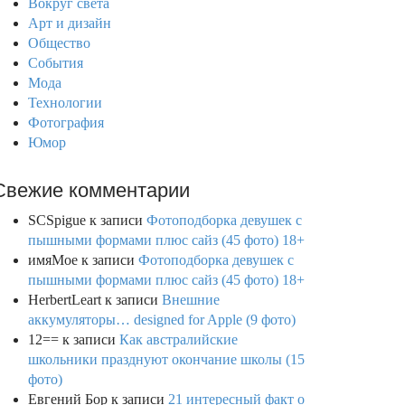
Вокруг света
Арт и дизайн
Общество
События
Мода
Технологии
Фотография
Юмор
Свежие комментарии
SCSpigue
к записи
Фотоподборка девушек с
пышными формами плюс сайз (45 фото) 18+
имяМое
к записи
Фотоподборка девушек с
пышными формами плюс сайз (45 фото) 18+
HerbertLeart
к записи
Внешние
аккумуляторы… designed for Apple (9 фото)
12==
к записи
Как австралийские
школьники празднуют окончание школы (15
фото)
Евгений Бор
к записи
21 интересный факт о