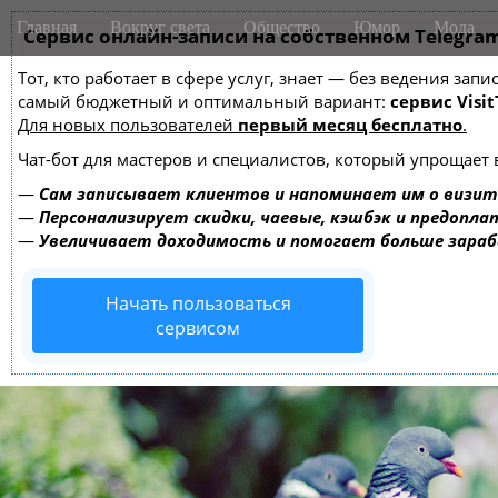
M
S
Главная
Вокруг света
Общество
Юмор
Мода
k
Сервис онлайн-записи на собственном Telegra
a
i
i
Тот, кто работает в сфере услуг, знает — без ведения за
p
n
самый бюджетный и оптимальный вариант:
сервис Visit
t
m
Для новых пользователей
первый месяц бесплатно
.
o
e
c
Чат-бот для мастеров и специалистов, который упрощает 
o
n
—
Сам записывает клиентов и напоминает им о визит
n
u
—
Персонализирует скидки, чаевые, кэшбэк и предопла
t
—
Увеличивает доходимость и помогает больше зара
e
n
Начать пользоваться
t
сервисом