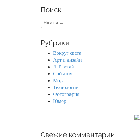
Поиск
S
e
a
r
Рубрики
c
h
Вокруг света
f
Арт и дизайн
o
Лайфстайл
r
События
:
Мода
Технологии
Фотография
Юмор
Свежие комментарии