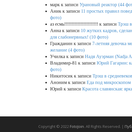
марк
к записи
Урановый реактор (44 фо
Аник
к записи
11 простых правил повед
фото)
аз есмь!!!!!!!!!!!!!!!!!!!!!!!
к записи
Трэш в
Анна
к записи
10 жутких кадров, сдел
для слабонервных! (10 фото)
Гражданин
к записи
7-летняя девочка м
желание (4 фото)
Училка
к записи
Надя Ауэрман (Nadja Au
Владимир-81
к записи
Юрий Гагарин: ка
фото)
Никитосик
к записи
Трэш в средневеков
Аноним
к записи
Еда под микроскопом 
Юрий
к записи
Красота славянская: яр
Copyright © 2022
FotoJoin
. All Rights Reserved. |
Пуб