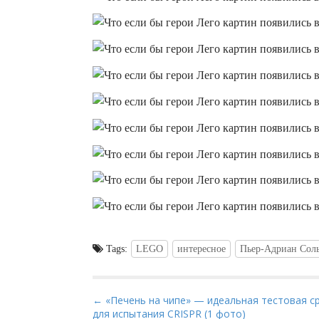
Tags:
LEGO
интересное
Пьер-Адриан Сол
P
← «Печень на чипе» — идеальная тестовая с
для испытания CRISPR (1 фото)