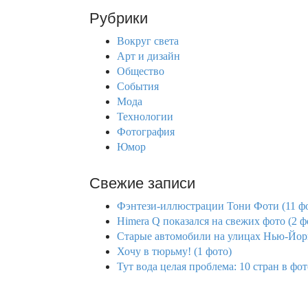
r
Рубрики
c
h
Вокруг света
f
Арт и дизайн
o
Общество
r
События
:
Мода
Технологии
Фотография
Юмор
Свежие записи
Фэнтези-иллюстрации Тони Фоти (11 ф
Himera Q показался на свежих фото (2 ф
Старые автомобили на улицах Нью-Йорк
Хочу в тюрьму! (1 фото)
Тут вода целая проблема: 10 стран в фо