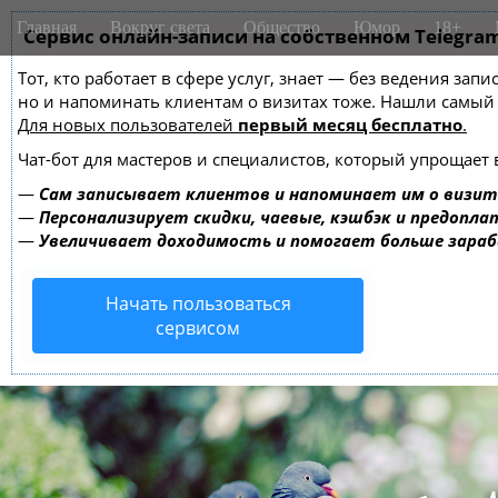
M
S
Главная
Вокруг света
Общество
Юмор
18+
k
Сервис онлайн-записи на собственном Telegra
a
i
i
Тот, кто работает в сфере услуг, знает — без ведения зап
p
n
но и напоминать клиентам о визитах тоже. Нашли самы
t
m
Для новых пользователей
первый месяц бесплатно
.
o
e
c
Чат-бот для мастеров и специалистов, который упрощает 
o
n
—
Сам записывает клиентов и напоминает им о визит
n
u
—
Персонализирует скидки, чаевые, кэшбэк и предопла
t
—
Увеличивает доходимость и помогает больше зара
e
n
Начать пользоваться
t
сервисом