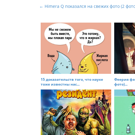
P
← Himera Q показался на свежих фото (2 фото
o
s
t
n
a
v
i
g
a
15 доказательств того, что науке
Феерия фэ
t
тоже известны нас...
фото)...
i
o
n