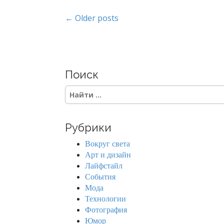
P
← Older posts
o
s
Поиск
t
S
s
e
a
n
r
Рубрики
c
a
h
Вокруг света
f
v
Арт и дизайн
o
Лайфстайл
r
i
События
:
Мода
g
Технологии
Фотография
a
Юмор