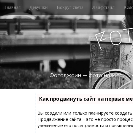
M
S
Главная
Девушки
Вокруг света
Лайфстайл
Юмо
k
a
i
i
p
n
o
t
F
m
o
e
c
n
o
n
u
t
e
n
Фотоджоин — фото новости, и
t
Как продвинуть сайт на первые ме
Вы создали или только планируете создать с
Продвижение сайта – это не просто процес
увеличение его посещаемости и повышение 