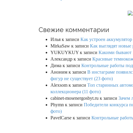
t
i
o
Свежие комментарии
n
Илья
к записи
Как устроен аккумулятор 
MirkaSaw
к записи
Как выглядят новые 
YUKUYKUY
к записи
Какими бывают к
Александр
к записи
Красивые темнокож
Дима
к записи
Контрольные работы под 
Аноним
к записи
В инстаграме появилс
фигур не существует (23 фото)
Alexsom
к записи
Топ старинных автом
коллекционера (11 фото)
cabinet-mosenergosbyt.ru
к записи
Зачем 
Phymn
к записи
Победители конкурса по
фото)
PavelCarse
к записи
Контрольные работы