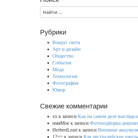
S
e
a
r
Рубрики
c
h
Вокруг света
f
Арт и дизайн
o
Общество
r
События
:
Мода
Технологии
Фотография
Юмор
Свежие комментарии
xx
к записи
Как на самом деле выглядел
имяМое
к записи
Фотоподборка девушек
HerbertLeart
к записи
Внешние аккумулят
12==
к записи
Как австралийские школь