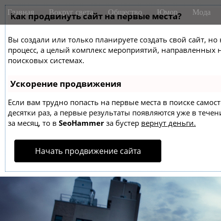
M
S
Главная
Вокруг света
Общество
Юмор
Мода
k
Как продвинуть сайт на первые места?
a
i
i
p
Вы создали или только планируете создать свой сайт, но 
n
t
процесс, а целый комплекс мероприятий, направленных 
m
o
поисковых системах.
e
c
o
n
Ускорение продвижения
n
u
t
Если вам трудно попасть на первые места в поиске само
десятки раз, а первые результаты появляются уже в течен
e
за месяц, то в
SeoHammer
за бустер
вернут деньги.
n
t
Начать продвижение сайта