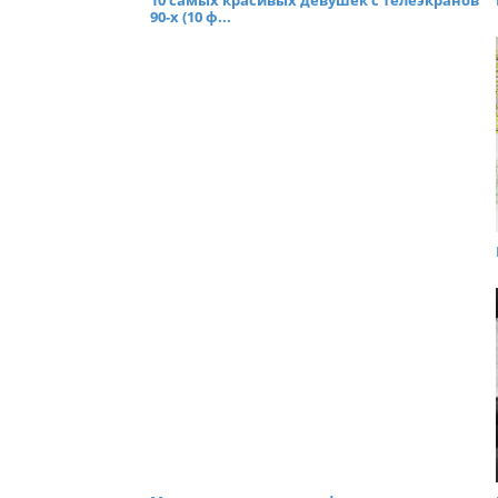
10 самых красивых девушек с телеэкранов
90-х (10 ф...