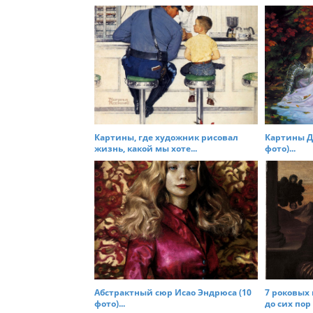
i
o
n
Картины, где художник рисовал
Картины Д
жизнь, какой мы хоте...
фото)...
Абстрактный сюр Исао Эндрюса (10
7 роковых 
фото)...
до сих пор 