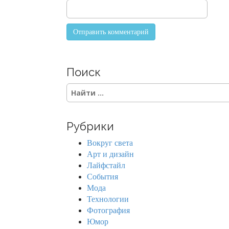
Поиск
S
e
a
r
Рубрики
c
h
Вокруг света
f
Арт и дизайн
o
Лайфстайл
r
События
:
Мода
Технологии
Фотография
Юмор