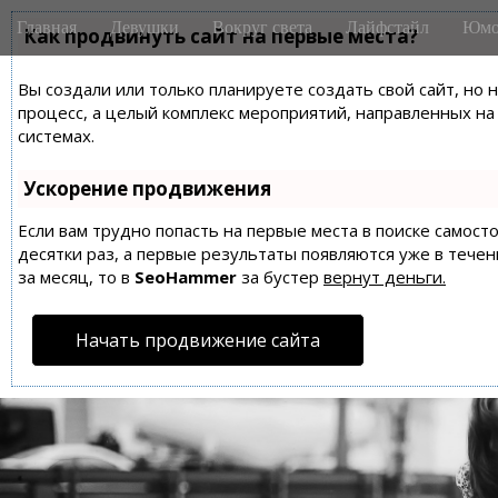
M
S
Главная
Девушки
Вокруг света
Лайфстайл
Юмо
k
Как продвинуть сайт на первые места?
a
i
i
p
Вы создали или только планируете создать свой сайт, но 
n
t
процесс, а целый комплекс мероприятий, направленных н
m
o
системах.
e
c
n
o
Ускорение продвижения
n
u
t
Если вам трудно попасть на первые места в поиске самос
десятки раз, а первые результаты появляются уже в течен
e
за месяц, то в
SeoHammer
за бустер
вернут деньги.
n
t
Начать продвижение сайта