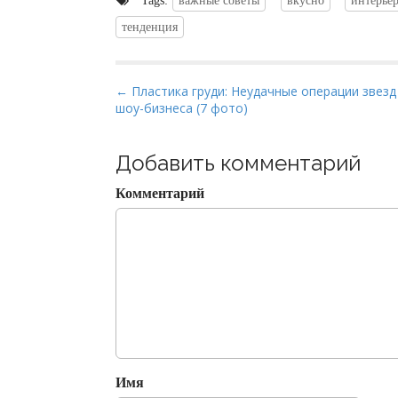
Tags:
важные советы
вкусно
интерье
тенденция
P
← Пластика груди: Неудачные операции звезд
шоу-бизнеса (7 фото)
o
s
t
Добавить комментарий
n
Комментарий
a
v
i
g
a
t
i
o
Имя
n