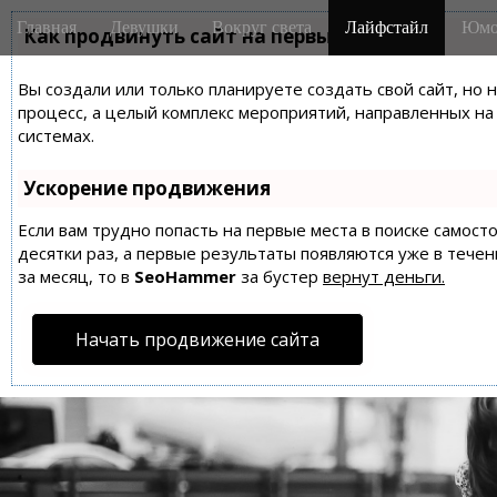
M
S
Главная
Девушки
Вокруг света
Лайфстайл
Юмо
k
Как продвинуть сайт на первые места?
a
i
i
p
Вы создали или только планируете создать свой сайт, но 
n
t
процесс, а целый комплекс мероприятий, направленных н
m
o
системах.
e
c
n
o
Ускорение продвижения
n
u
t
Если вам трудно попасть на первые места в поиске самос
десятки раз, а первые результаты появляются уже в течен
e
за месяц, то в
SeoHammer
за бустер
вернут деньги.
n
t
Начать продвижение сайта