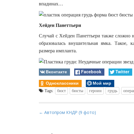
впадинах…
Хейден Панеттьери
Случай с Хейден Панеттьери также сложно н
образовалась внушительная ямка. Такое, к
размера импланта.
Вконтакте
Facebook
Twitter
Одноклассники
Мой мир
Tags:
бюст
бюсты
героин
грудь
опера
P
← Автопром КНДР (9 фото)
o
s