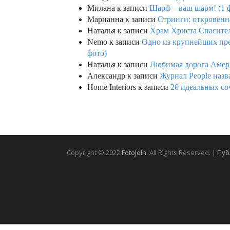
Милана
к записи
Шарф – ваш шарм! (1 
Марианна
к записи
Стринги: откровенна
Наталья
к записи
Храм Христа Спасител
Nemo
к записи
Одно из крупнейших пре
фото)
Наталья
к записи
Любимая дорога Амери
Александр
к записи
Журнал People назв
Home Interiors
к записи
20 идеальных со
Copyright © 2022
FotoJoin
. All Rights Reserved. |
Пуб