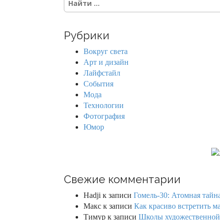
e
a
r
Рубрики
c
h
Вокруг света
f
Арт и дизайн
o
Лайфстайл
r
События
:
Мода
Технологии
Фотография
Юмор
Свежие комментарии
Hadji
к записи
Гомель-30: Атомная тайн
Макс
к записи
Как красиво встретить м
Тимур
к записи
Школы художественной г