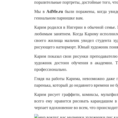
поразительные портреты, достойные того, чт
Мы в
AdMe.ru
были поражены, когда увиде
гениальном парнишке вам.
Карим родился в Нигерии в обычной семье. Ма
любимым занятием. Когда Кариму исполнилос
своего жилища мальчик увидел студента худ
рисующего натюрморт. Юный художник понял,
Карим показал свои рисунки преподавателю 
художник достоин обучения в академии. Т
профессионально.
Глядя на работы Карима, невозможно даже п
паренька, который до недавнего времени не б
Карим рисует граффити, комиксы, мультфил
всего ему нравится рисовать карандашом в
черпает вдохновение во всем, что происходит 