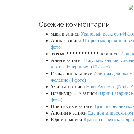
Свежие комментарии
марк
к записи
Урановый реактор (44 фо
Аник
к записи
11 простых правил повед
фото)
аз есмь!!!!!!!!!!!!!!!!!!!!!!!
к записи
Трэш в
Анна
к записи
10 жутких кадров, сдел
для слабонервных! (10 фото)
Гражданин
к записи
7-летняя девочка м
желание (4 фото)
Училка
к записи
Надя Ауэрман (Nadja Au
Владимир-81
к записи
Юрий Гагарин: ка
фото)
Никитосик
к записи
Трэш в средневеков
Аноним
к записи
Еда под микроскопом 
Юрий
к записи
Красота славянская: яр