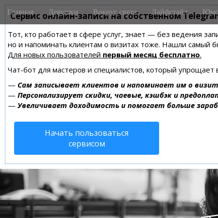
M
S
Главная
Девушки
Вокруг света
Лайфстайл
Юмо
k
Сервис онлайн-записи на собственном Telegra
a
i
i
Тот, кто работает в сфере услуг, знает — без ведения зап
p
n
но и напоминать клиентам о визитах тоже. Нашли самый
t
m
Для новых пользователей
первый месяц бесплатно
.
o
e
c
Чат-бот для мастеров и специалистов, который упрощает 
n
o
—
Сам записывает клиентов и напоминает им о визит
n
u
—
Персонализирует скидки, чаевые, кэшбэк и предопла
t
—
Увеличивает доходимость и помогает больше зара
e
n
Начать пользоваться
t
сервисом