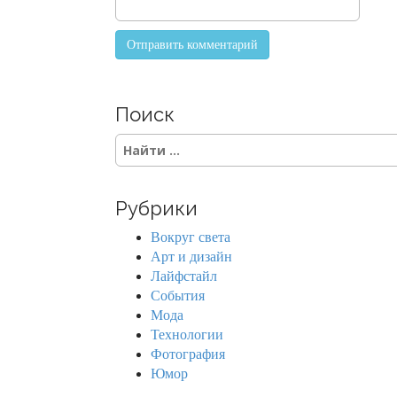
Поиск
S
e
a
r
Рубрики
c
h
Вокруг света
f
Арт и дизайн
o
Лайфстайл
r
События
:
Мода
Технологии
Фотография
Юмор