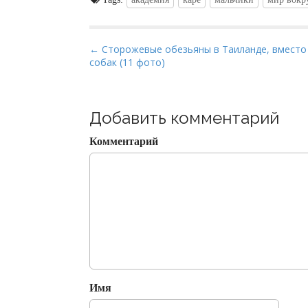
P
← Сторожевые обезьяны в Таиланде, вместо
собак (11 фото)
o
s
t
Добавить комментарий
n
a
Комментарий
v
i
g
a
t
i
o
n
Имя