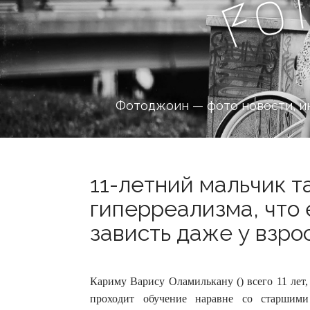
o
F
Фотоджоин — фото новости, и
11-летний мальчик т
гиперреализма, что
зависть даже у взро
Кариму Варису Оламилькану () всего 11 лет
проходит обучение наравне со старшими