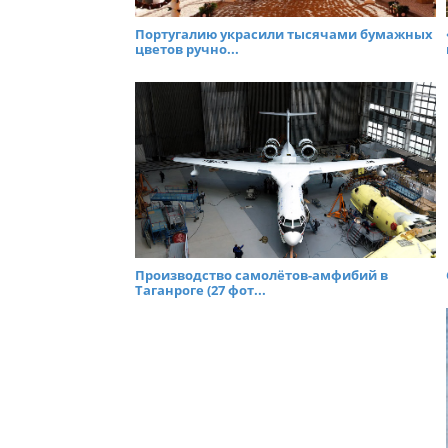
Португалию украсили тысячами бумажных
цветов ручно...
Производство самолётов-амфибий в
Таганроге (27 фот...