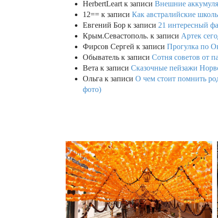
HerbertLeart
к записи
Внешние аккумулят
12==
к записи
Как австралийские школь
Евгений Бор
к записи
21 интересный фа
Крым.Севастополь.
к записи
Артек сего
Фирсов Сергей
к записи
Прогулка по О
Обыватель
к записи
Сотня советов от п
Вета
к записи
Сказочные пейзажи Норве
Ольга
к записи
О чем стоит помнить род
фото)