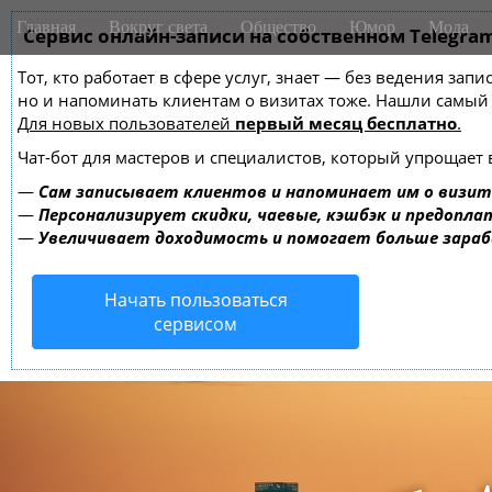
M
S
Главная
Вокруг света
Общество
Юмор
Мода
k
Сервис онлайн-записи на собственном Telegra
a
i
i
Тот, кто работает в сфере услуг, знает — без ведения зап
p
n
но и напоминать клиентам о визитах тоже. Нашли самы
t
m
Для новых пользователей
первый месяц бесплатно
.
o
e
c
Чат-бот для мастеров и специалистов, который упрощает 
o
n
—
Сам записывает клиентов и напоминает им о визит
n
u
—
Персонализирует скидки, чаевые, кэшбэк и предопла
t
—
Увеличивает доходимость и помогает больше зара
e
n
Начать пользоваться
t
сервисом