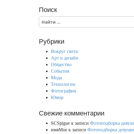
Поиск
S
e
a
r
Рубрики
c
h
Вокруг света
f
Арт и дизайн
o
Общество
r
События
:
Мода
Технологии
Фотография
Юмор
Свежие комментарии
SCSpigue
к записи
Фотоподборка девуш
имяМое
к записи
Фотоподборка девушек