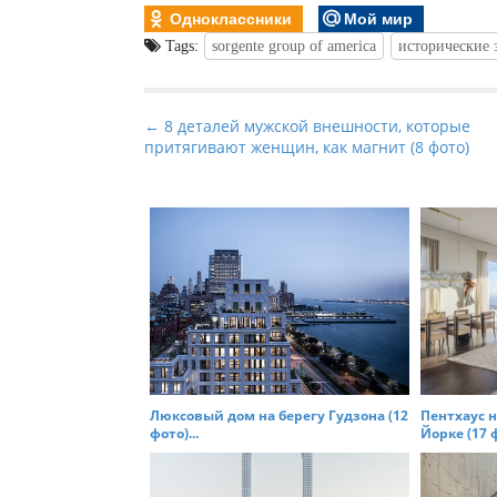
Одноклассники
Мой мир
Tags:
sorgente group of america
исторические 
P
← 8 деталей мужской внешности, которые
притягивают женщин, как магнит (8 фото)
o
s
t
n
a
v
i
g
a
t
Люксовый дом на берегу Гудзона (12
Пентхаус н
фото)...
Йорке (17 ф
i
o