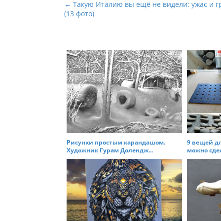
P
← Такую Италию вы ещё не видели: ужас и г
(13 фото)
o
s
t
n
a
v
i
g
a
t
Рисунки простым карандашом.
9 вещей д
i
Художник Гурам Долендж...
можно сдел
o
n