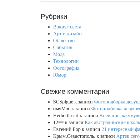
a
r
Рубрики
c
h
Вокруг света
f
Арт и дизайн
o
Общество
r
События
:
Мода
Технологии
Фотография
Юмор
Свежие комментарии
SCSpigue
к записи
Фотоподборка девуш
имяМое
к записи
Фотоподборка девушек
HerbertLeart
к записи
Внешние аккумулят
12==
к записи
Как австралийские школь
Евгений Бор
к записи
21 интересный фа
Крым.Севастополь.
к записи
Артек сего