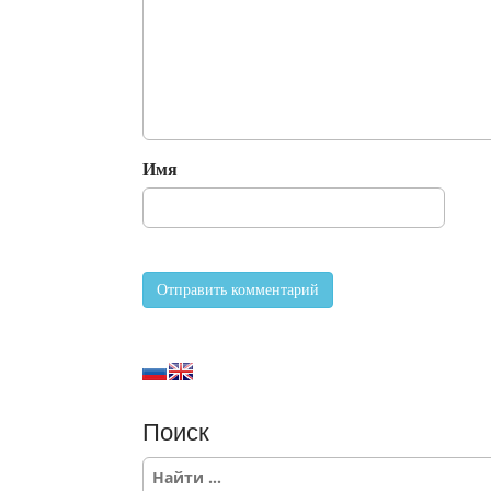
Имя
Поиск
S
e