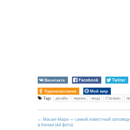
Вконтакте
Facebook
Twitter
Одноклассники
Мой мир
Tags:
дизайн
европа
мода
Стильно
т
P
← Масаи-Мара — самый известный заповед
в Кении (44 фото)
o