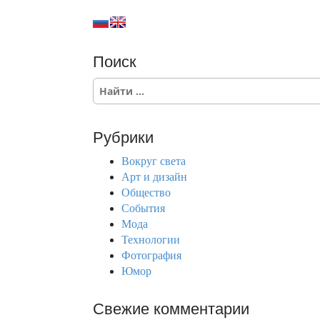
Поиск
S
e
a
r
Рубрики
c
h
Вокруг света
f
Арт и дизайн
o
Общество
r
События
:
Мода
Технологии
Фотография
Юмор
Свежие комментарии