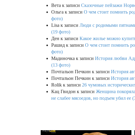
Вета
к записи
Сказочные пейзажи Норве
Ольга
к записи
О чем стоит помнить род
фото)
Lisa
к записи
Люди с родимыми пятнами,
(19 фото)
Ден
к записи
Какое жилье можно купить 
Рашид
к записи
О чем стоит помнить ро
фото)
Мадиночка
к записи
История любви Адр
(13 фото)
Почтальон Печкин
к записи
История ав
Почтальон Печкин
к записи
История ав
Rolik
к записи
26 чумовых исторических
Кац Гвидон
к записи
Женщина покоряла 
не слабее мясоедов, но подъем убил ее (