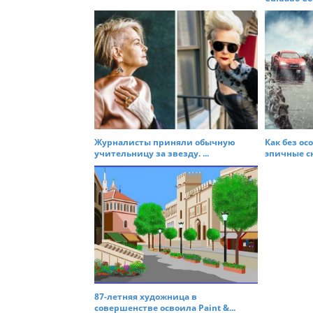
Журналисты приняли обычную
Как без ос
учительницу за звезду. ...
эпичные сн
87-летняя художница в
совершенстве освоила Paint &...