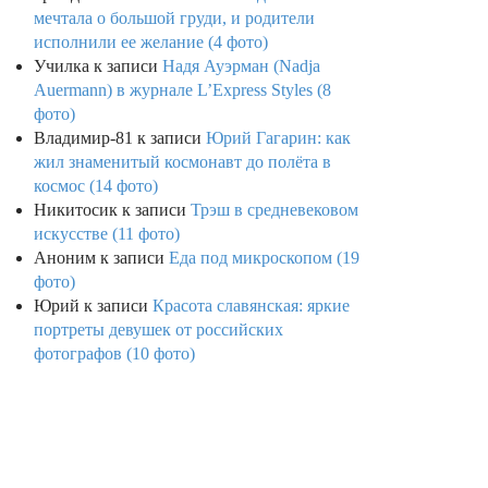
мечтала о большой груди, и родители
исполнили ее желание (4 фото)
Училка
к записи
Надя Ауэрман (Nadja
Auermann) в журнале L’Express Styles (8
фото)
Владимир-81
к записи
Юрий Гагарин: как
жил знаменитый космонавт до полёта в
космос (14 фото)
Никитосик
к записи
Трэш в средневековом
искусстве (11 фото)
Аноним
к записи
Еда под микроскопом (19
фото)
Юрий
к записи
Красота славянская: яркие
портреты девушек от российских
фотографов (10 фото)