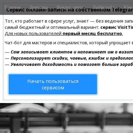
M
S
Главная
Девушки
Вокруг света
Лайфстайл
Юмо
k
Сервис онлайн-записи на собственном Telegra
a
i
i
Тот, кто работает в сфере услуг, знает — без ведения за
p
n
самый бюджетный и оптимальный вариант:
сервис VisitTi
t
m
Для новых пользователей
первый месяц бесплатно
.
o
e
c
Чат-бот для мастеров и специалистов, который упрощает 
n
o
—
Сам записывает клиентов и напоминает им о визит
n
u
—
Персонализирует скидки, чаевые, кэшбэк и предопла
t
—
Увеличивает доходимость и помогает больше зара
e
n
Начать пользоваться
t
сервисом