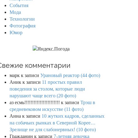
События
Мода
Технологии
Фотография
Юмор
Свежие комментарии
марк
к записи
Урановый реактор (44 фото)
Аник
к записи
11 простых правил
поведения за столом, которые люди
нарушают чаще всего (20 фото)
аз есмь!!!!!!!!!!!!!!!!!!!!!!!
к записи
Трэш в
средневековом искусстве (11 фото)
Анна
к записи
10 жутких кадров, сделанных
на собачьих рынках в Северной Корее…
Зрелище не для слабонервных! (10 фото)
Гражданин
к записи
7-летняя девочка