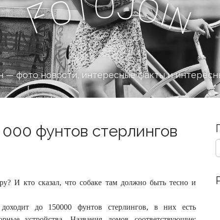
o
J
t
o
o
i
n
F
 — фото новости, интересные факты и интересн
0 000 фунтов стерлингов
S
e
a
r
c
ру? И кто сказал, что собаке там должно быть тесно и
h
f
доходит до 150000 фунтов стерлингов, в них есть
o
орные устройства.
Названия домов соответствующие: