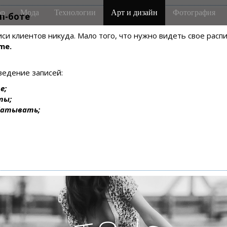
р
Мода
Технологии
Арт и дизайн
Фотография
m-боте
писи клиентов никуда. Мало того, что нужно видеть свое рас
me.
ведение записей:
е;
ты;
батывать;