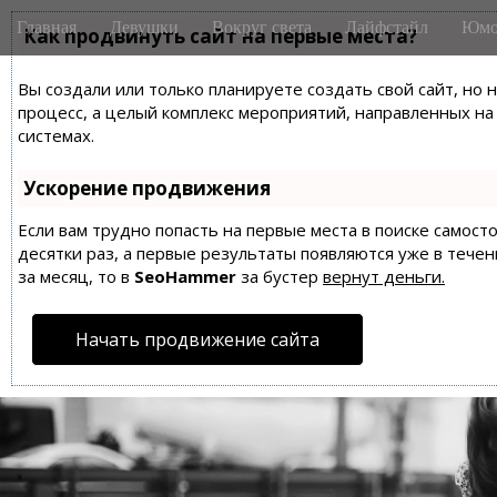
M
S
Главная
Девушки
Вокруг света
Лайфстайл
Юмо
k
Как продвинуть сайт на первые места?
a
i
i
p
Вы создали или только планируете создать свой сайт, но 
n
t
процесс, а целый комплекс мероприятий, направленных н
m
o
системах.
e
c
n
o
Ускорение продвижения
n
u
t
Если вам трудно попасть на первые места в поиске самос
десятки раз, а первые результаты появляются уже в течен
e
за месяц, то в
SeoHammer
за бустер
вернут деньги.
n
t
Начать продвижение сайта