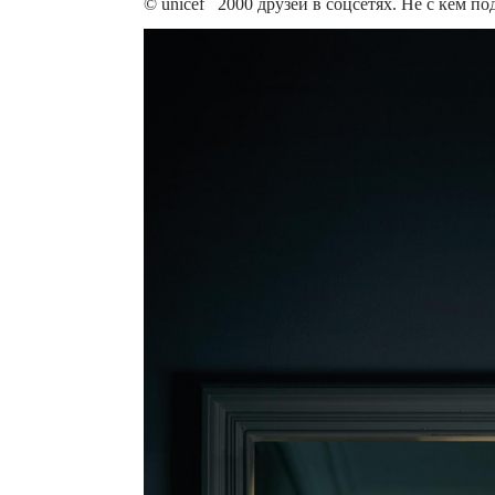
© unicef 2000 друзей в соцсетях. Не с кем по