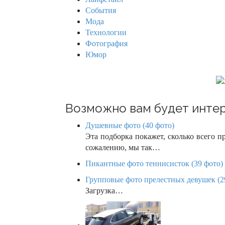
r
i
События
:
Мода
g
Технологии
Фотография
a
Юмор
t
i
o
Возможно вам будет интер
n
Душевные фото (40 фото)
Эта подборка покажет, сколько всего п
сожалению, мы так…
Пикантные фото теннисисток (39 фото)
Групповые фото прелестных девушек (2
Загрузка…