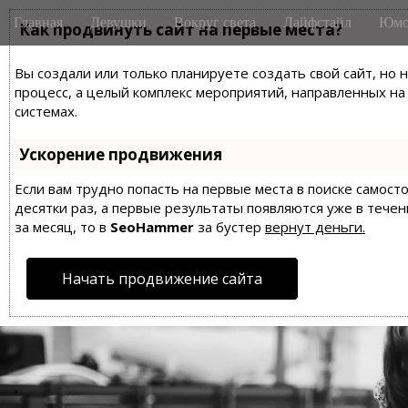
M
S
Главная
Девушки
Вокруг света
Лайфстайл
Юмо
k
Как продвинуть сайт на первые места?
a
i
i
p
Вы создали или только планируете создать свой сайт, но 
n
t
процесс, а целый комплекс мероприятий, направленных н
m
o
системах.
e
c
n
o
Ускорение продвижения
n
u
t
Если вам трудно попасть на первые места в поиске самос
десятки раз, а первые результаты появляются уже в течен
e
за месяц, то в
SeoHammer
за бустер
вернут деньги.
n
t
Начать продвижение сайта