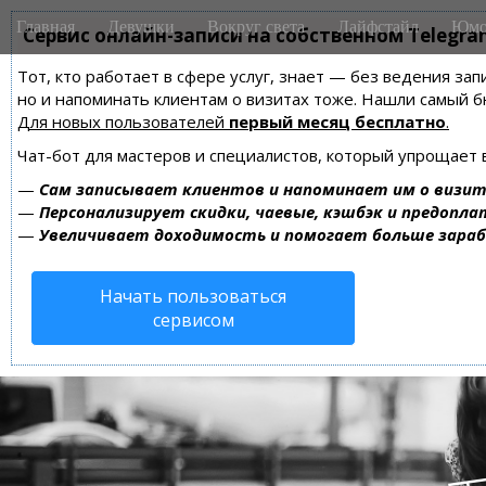
M
S
Главная
Девушки
Вокруг света
Лайфстайл
Юмо
k
Сервис онлайн-записи на собственном Telegra
a
i
i
Тот, кто работает в сфере услуг, знает — без ведения зап
p
n
но и напоминать клиентам о визитах тоже. Нашли самый
t
m
Для новых пользователей
первый месяц бесплатно
.
o
e
c
Чат-бот для мастеров и специалистов, который упрощает 
n
o
—
Сам записывает клиентов и напоминает им о визит
n
u
—
Персонализирует скидки, чаевые, кэшбэк и предопла
t
—
Увеличивает доходимость и помогает больше зара
e
n
Начать пользоваться
t
сервисом