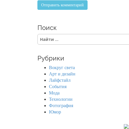
Поиск
S
e
a
r
Рубрики
c
h
Вокруг света
f
Арт и дизайн
o
Лайфстайл
r
События
:
Мода
Технологии
Фотография
Юмор