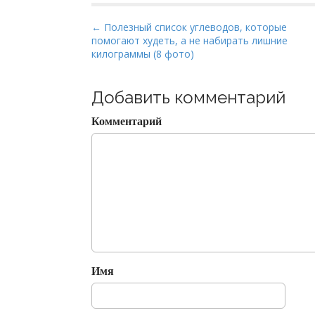
P
← Полезный список углеводов, которые
помогают худеть, а не набирать лишние
o
килограммы (8 фото)
s
t
Добавить комментарий
n
a
Комментарий
v
i
g
a
t
i
o
n
Имя