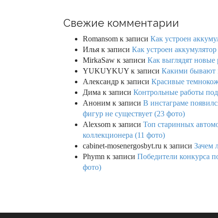
Свежие комментарии
Romansom
к записи
Как устроен аккумул
Илья
к записи
Как устроен аккумулятор 
MirkaSaw
к записи
Как выглядят новые 
YUKUYKUY
к записи
Какими бывают к
Александр
к записи
Красивые темнокож
Дима
к записи
Контрольные работы под 
Аноним
к записи
В инстаграме появилс
фигур не существует (23 фото)
Alexsom
к записи
Топ старинных автом
коллекционера (11 фото)
cabinet-mosenergosbyt.ru
к записи
Зачем 
Phymn
к записи
Победители конкурса по
фото)