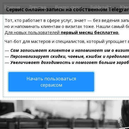
M
S
Главная
Девушки
Вокруг света
Лайфстайл
Юмо
k
Сервис онлайн-записи на собственном Telegra
a
i
i
Тот, кто работает в сфере услуг, знает — без ведения зап
p
n
но и напоминать клиентам о визитах тоже. Нашли самый
t
m
Для новых пользователей
первый месяц бесплатно
.
o
e
c
Чат-бот для мастеров и специалистов, который упрощает 
n
o
—
Сам записывает клиентов и напоминает им о визит
n
u
—
Персонализирует скидки, чаевые, кэшбэк и предопла
t
—
Увеличивает доходимость и помогает больше зара
e
n
Начать пользоваться
t
сервисом