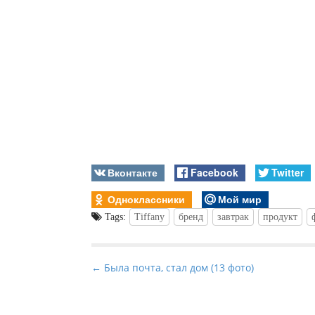
Вконтакте
Facebook
Twitter
Одноклассники
Мой мир
Tags:
Tiffany
бренд
завтрак
продукт
P
← Была почта, стал дом (13 фото)
o
s