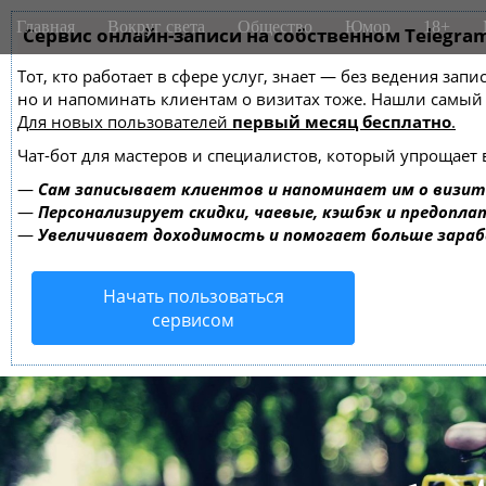
M
S
Главная
Вокруг света
Общество
Юмор
18+
k
Сервис онлайн-записи на собственном Telegra
a
i
i
Тот, кто работает в сфере услуг, знает — без ведения зап
p
n
но и напоминать клиентам о визитах тоже. Нашли самы
t
m
Для новых пользователей
первый месяц бесплатно
.
o
e
c
Чат-бот для мастеров и специалистов, который упрощает 
o
n
—
Сам записывает клиентов и напоминает им о визит
n
u
—
Персонализирует скидки, чаевые, кэшбэк и предопла
t
—
Увеличивает доходимость и помогает больше зара
e
n
Начать пользоваться
t
сервисом