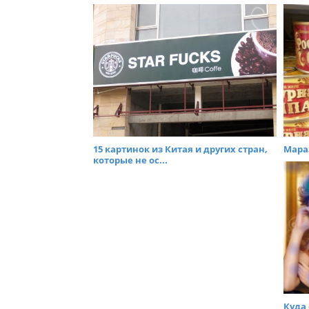
t
n
a
v
i
g
a
t
i
15 картинок из Китая и других стран,
Мара
которые не ос...
o
n
Куда 