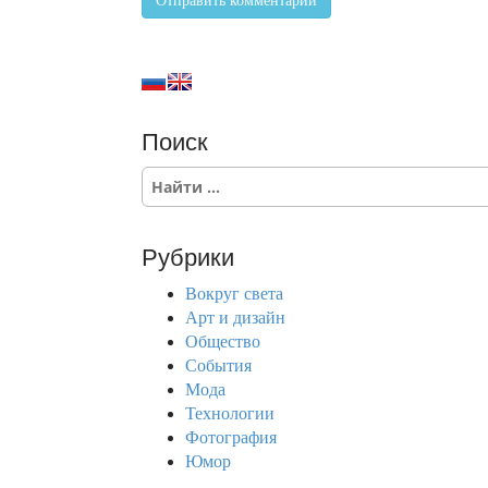
Поиск
S
e
a
r
Рубрики
c
h
Вокруг света
f
Арт и дизайн
o
Общество
r
События
:
Мода
Технологии
Фотография
Юмор