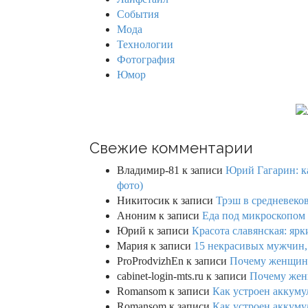
r
i
События
:
Мода
g
Технологии
Фотография
a
Юмор
t
i
o
Свежие комментарии
n
Владимир-81
к записи
Юрий Гагарин: ка
фото)
Никитосик
к записи
Трэш в средневеков
Аноним
к записи
Еда под микроскопом 
Юрий
к записи
Красота славянская: яр
Мария
к записи
15 некрасивых мужчин,
ProProdvizhEn
к записи
Почему женщины 
cabinet-login-mts.ru
к записи
Почему женщ
Romansom
к записи
Как устроен аккумул
Romansom
к записи
Как устроен аккумул