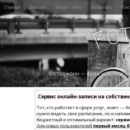
M
S
Главная
Девушки
Вокруг света
Лайфстайл
Юмо
k
a
i
i
p
n
o
t
F
m
o
e
c
n
o
n
u
t
e
n
Фотоджоин — фото новости, и
t
Сервис онлайн-записи на собстве
Тот, кто работает в сфере услуг, знает — б
нужно видеть свое расписание, но и напом
бюджетный и оптимальный вариант:
сервис
Для новых пользователей
первый месяц 