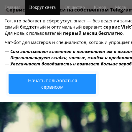
M
S
Главная
Вокруг света
Общество
Юмор
Мода
k
Сервис онлайн-записи на собственном Telegra
a
i
i
Тот, кто работает в сфере услуг, знает — без ведения за
p
n
самый бюджетный и оптимальный вариант:
сервис Visit
t
m
Для новых пользователей
первый месяц бесплатно
.
o
e
c
Чат-бот для мастеров и специалистов, который упрощает 
o
n
—
Сам записывает клиентов и напоминает им о визит
n
u
—
Персонализирует скидки, чаевые, кэшбэк и предопла
t
—
Увеличивает доходимость и помогает больше зара
e
n
Начать пользоваться
t
сервисом