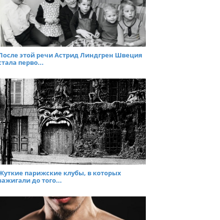
После этой речи Астрид Линдгрен Швеция
стала перво...
Жуткие парижские клубы, в которых
зажигали до того...