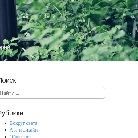
орий
Поиск
Рубрики
Вокруг света
Арт и дизайн
Общество