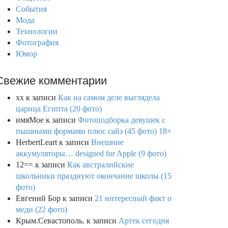
События
Мода
Технологии
Фотография
Юмор
Свежие комментарии
xx
к записи
Как на самом деле выглядела
царица Египта (20 фото)
имяМое
к записи
Фотоподборка девушек с
пышными формами плюс сайз (45 фото) 18+
HerbertLeart
к записи
Внешние
аккумуляторы… designed for Apple (9 фото)
12==
к записи
Как австралийские
школьники празднуют окончание школы (15
фото)
Евгений Бор
к записи
21 интересный факт о
меди (22 фото)
Крым.Севастополь.
к записи
Артек сегодня