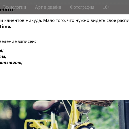
Технологии
Арт и дизайн
Фотография
18+
m-боте
писи клиентов никуда. Мало того, что нужно видеть свое ра
Time.
ведение записей:
е;
ты;
батывать;