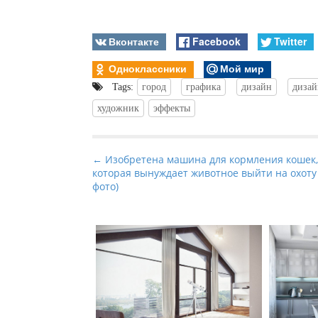
Вконтакте
Facebook
Twitter
Одноклассники
Мой мир
Tags:
город
графика
дизайн
дизай
художник
эффекты
P
← Изобретена машина для кормления кошек,
которая вынуждает животное выйти на охоту 
o
фото)
s
t
n
a
v
i
g