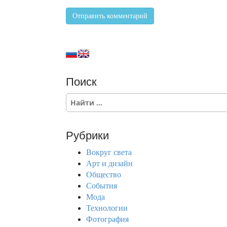
Поиск
S
e
a
r
Рубрики
c
h
Вокруг света
f
Арт и дизайн
o
Общество
r
События
:
Мода
Технологии
Фотография