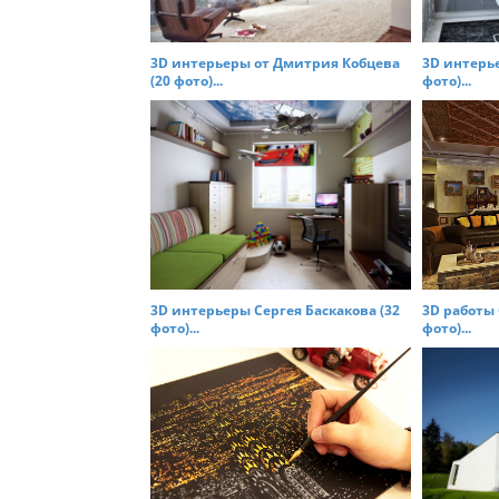
a
t
3D интерьеры от Дмитрия Кобцева
3D интерь
i
(20 фото)...
фото)...
o
n
3D интерьеры Сергея Баскакова (32
3D работы 
фото)...
фото)...