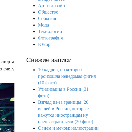
f
Арт и дизайн
o
Общество
r
События
:
Мода
Технологии
Фотография
Юмор
Свежие записи
кспорта
о счету
10 кадров, на которых
произошла неведомая фигня
(10 фото)
Утилизация в России (31
фото)
Взгляд из-за границы: 20
вещей в России, которые
кажутся иностранцам ну
очень странными (20 фото)
Огнём и мечом: иллюстрации