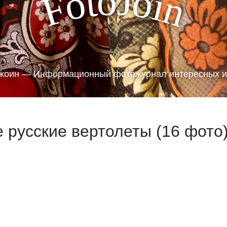
J
o
t
o
o
i
F
n
жоин — Информационный фотожурнал интересных и
е русские вертолеты (16 фото