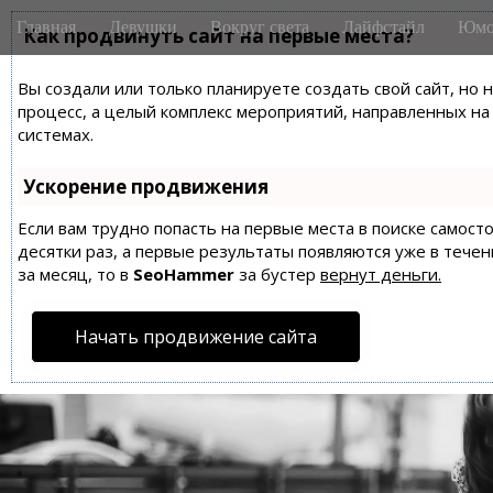
M
S
Главная
Девушки
Вокруг света
Лайфстайл
Юмо
k
Как продвинуть сайт на первые места?
a
i
i
p
Вы создали или только планируете создать свой сайт, но 
n
t
процесс, а целый комплекс мероприятий, направленных н
m
o
системах.
e
c
n
o
Ускорение продвижения
n
u
t
Если вам трудно попасть на первые места в поиске самос
десятки раз, а первые результаты появляются уже в течен
e
за месяц, то в
SeoHammer
за бустер
вернут деньги.
n
t
Начать продвижение сайта