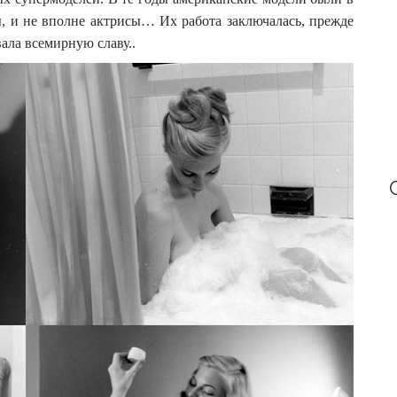
r
:
, и не вполне актрисы… Их работа заключалась, прежде
вала всемирную славу..