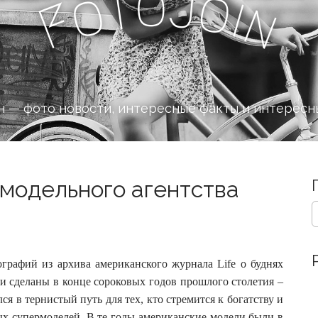
o
J
t
o
o
i
n
F
 — фото новости, интересные факты и интересн
модельного агентства
S
e
a
r
c
рафий из архива американского журнала Life о буднях
h
и сделаны в конце сороковых годов прошлого столетия –
f
ся в тернистый путь для тех, кто стремится к богатству и
o
ных супермоделей. В те годы американские модели были в