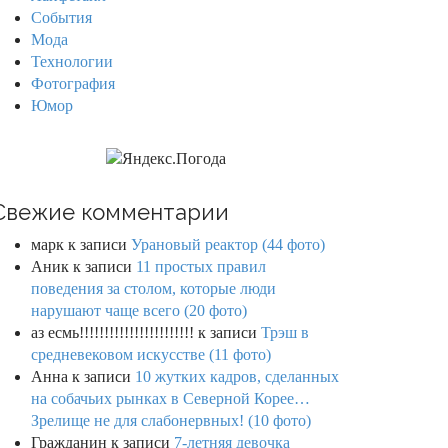
События
Мода
Технологии
Фотография
Юмор
Свежие комментарии
марк
к записи
Урановый реактор (44 фото)
Аник
к записи
11 простых правил
поведения за столом, которые люди
нарушают чаще всего (20 фото)
аз есмь!!!!!!!!!!!!!!!!!!!!!!!
к записи
Трэш в
средневековом искусстве (11 фото)
Анна
к записи
10 жутких кадров, сделанных
на собачьих рынках в Северной Корее…
Зрелище не для слабонервных! (10 фото)
Гражданин
к записи
7-летняя девочка