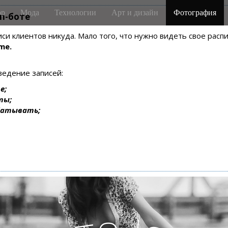
р
Мода
Технологии
Арт и дизайн
Фотография
m-боте
писи клиентов никуда. Мало того, что нужно видеть свое рас
me.
ведение записей:
е;
ты;
батывать;