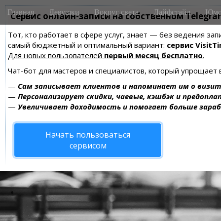
M
S
Главная
Девушки
Вокруг света
Лайфстайл
Юмо
k
Сервис онлайн-записи на собственном Telegra
a
i
i
Тот, кто работает в сфере услуг, знает — без ведения за
p
n
самый бюджетный и оптимальный вариант:
сервис VisitTi
t
m
Для новых пользователей
первый месяц бесплатно
.
o
e
c
Чат-бот для мастеров и специалистов, который упрощает 
n
o
—
Сам записывает клиентов и напоминает им о визит
n
u
—
Персонализирует скидки, чаевые, кэшбэк и предопла
t
—
Увеличивает доходимость и помогает больше зара
e
n
Начать пользоваться
t
сервисом