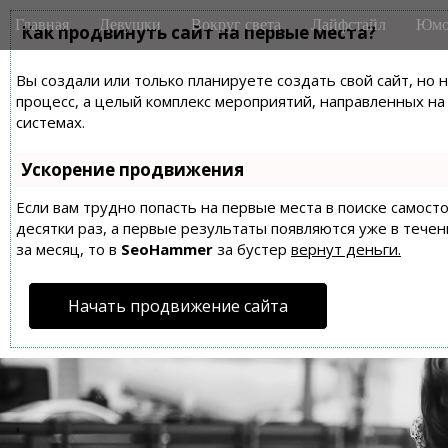
M
S
Главная
Девушки
Вокруг света
Лайфстайл
Юмо
k
Как продвинуть сайт на первые места?
a
i
i
p
Вы создали или только планируете создать свой сайт, но 
n
t
процесс, а целый комплекс мероприятий, направленных н
m
o
системах.
e
c
n
o
Ускорение продвижения
n
u
t
Если вам трудно попасть на первые места в поиске самос
десятки раз, а первые результаты появляются уже в течен
e
за месяц, то в
SeoHammer
за бустер
вернут деньги.
n
t
Начать продвижение сайта