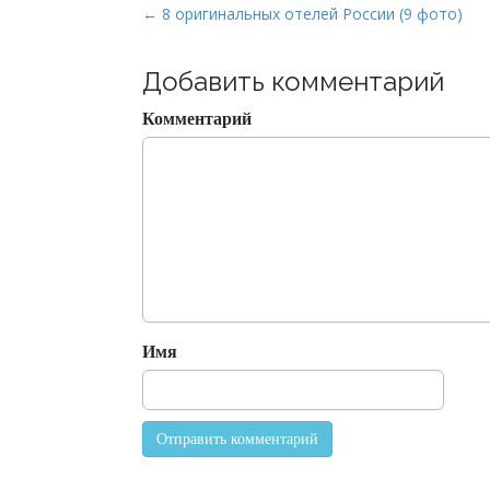
P
← 8 оригинальных отелей России (9 фото)
o
s
Добавить комментарий
t
Комментарий
n
a
v
i
g
a
t
i
o
Имя
n