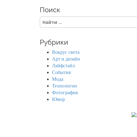
Поиск
S
e
a
r
Рубрики
c
h
Вокруг света
f
Арт и дизайн
o
Лайфстайл
r
События
:
Мода
Технологии
Фотография
Юмор