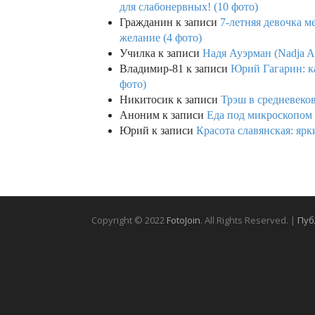
для слабонервных! (10 фото)
Гражданин
к записи
7-летняя девочка м
желание (4 фото)
Училка
к записи
Надя Ауэрман (Nadja Au
Владимир-81
к записи
Юрий Гагарин: ка
фото)
Никитосик
к записи
Трэш в средневеков
Аноним
к записи
Еда под микроскопом 
Юрий
к записи
Красота славянская: яр
Copyright © 2022
FotoJoin
. All Rights Reserved. |
Пуб