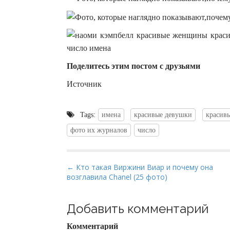
Поделитесь этим постом с друзьями
Источник
Tags:
имена
красивые девушки
красив
фото их журналов
число
P
← Кто такая Виржини Виар и почему она
возглавила Chanel (25 фото)
o
s
t
Добавить комментарий
n
Комментарий