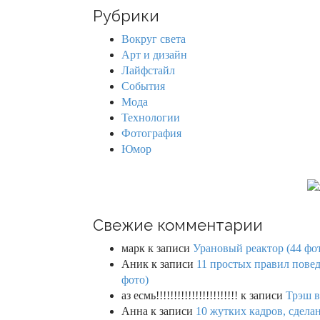
r
Рубрики
c
h
Вокруг света
f
Арт и дизайн
o
Лайфстайл
r
События
:
Мода
Технологии
Фотография
Юмор
Свежие комментарии
марк
к записи
Урановый реактор (44 фо
Аник
к записи
11 простых правил повед
фото)
аз есмь!!!!!!!!!!!!!!!!!!!!!!!
к записи
Трэш в
Анна
к записи
10 жутких кадров, сдел