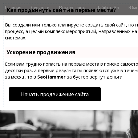
M
S
Главная
Девушки
Вокруг света
Лайфстайл
Юмо
k
Как продвинуть сайт на первые места?
a
i
i
p
Вы создали или только планируете создать свой сайт, но 
n
t
процесс, а целый комплекс мероприятий, направленных н
m
o
системах.
e
c
n
o
Ускорение продвижения
n
u
t
Если вам трудно попасть на первые места в поиске самос
десятки раз, а первые результаты появляются уже в течен
e
за месяц, то в
SeoHammer
за бустер
вернут деньги.
n
t
Начать продвижение сайта