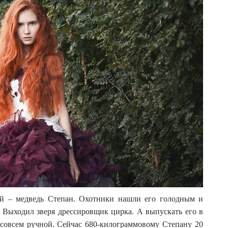
й – медведь Степан. Охотники нашли его голодным и
 Выходил зверя дрессировщик цирка. А выпускать его в
 совсем ручной. Сейчас 680-килограммовому Степану 20