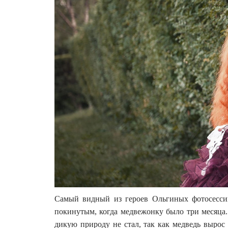
Самый видный из героев Ольгиных фотосесси
покинутым, когда медвежонку было три месяца.
дикую природу не стал, так как медведь вырос