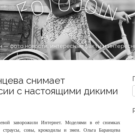
o
J
t
o
o
i
n
F
 — фото новости, интересные факты и интересн
нцева снимает
S
сии с настоящими дикими
e
a
r
c
h
цевой заворожили Интернет. Моделями в её снимках
f
o
, страусы, совы, крокодилы и змеи.
Ольга Баранцева