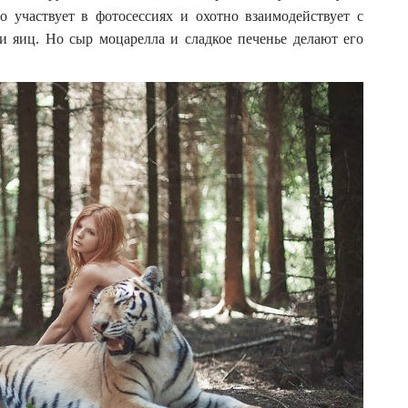
о участвует в фотосессиях и охотно взаимодействует с
и яиц. Но сыр моцарелла и сладкое печенье делают его