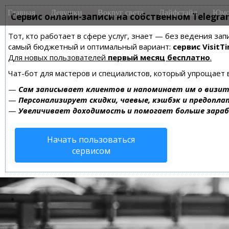
M
S
Главная
Девушки
Вокруг света
Лайфстайл
Юмо
k
Сервис онлайн-записи на собственном Telegra
a
i
i
Тот, кто работает в сфере услуг, знает — без ведения за
p
n
самый бюджетный и оптимальный вариант:
сервис VisitTi
t
m
Для новых пользователей
первый месяц бесплатно
.
o
e
c
Чат-бот для мастеров и специалистов, который упрощает 
n
o
—
Сам записывает клиентов и напоминает им о визит
n
u
—
Персонализирует скидки, чаевые, кэшбэк и предопла
t
—
Увеличивает доходимость и помогает больше зара
e
n
Начать пользоваться
t
сервисом