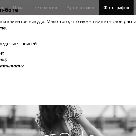
р
Мода
Технологии
Арт и дизайн
Фотография
m-боте
писи клиентов никуда. Мало того, что нужно видеть свое рас
me.
ведение записей:
е;
ты;
батывать;