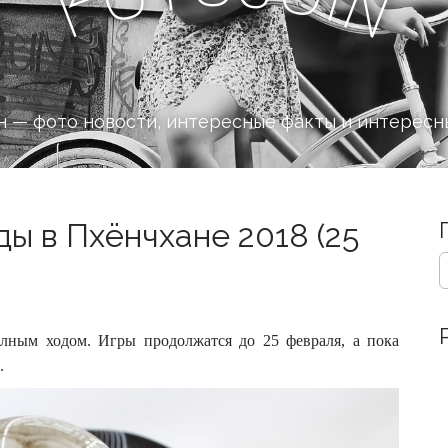
n
F
 — фото новости, интересные факты и интересн
ы в Пхёнчхане 2018 (25
S
e
a
r
c
лным ходом. Игры продолжатся до 25 февраля, а пока
h
.
f
o
r
: