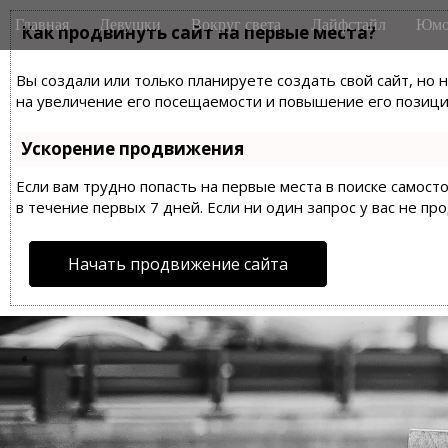
M
S
Главная
Девушки
Вокруг света
Лайфстайл
Юмо
k
Как продвинуть сайт на первые места?
a
i
i
p
Вы создали или только планируете создать свой сайт, но 
n
t
на увеличение его посещаемости и повышение его позиций
m
o
e
c
Ускорение продвижения
n
o
n
Если вам трудно попасть на первые места в поиске самос
u
t
в течение первых 7 дней. Если ни один запрос у вас не пр
e
n
Начать продвижение сайта
t