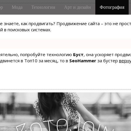
р
Мода
Технологии
Арт и дизайн
Фотография
не знаете, как продвигать? Продвижение сайта – это не про
 в поисковых системах.
тоятельно, попробуйте технологию
Буст
, она ускоряет продв
одвинется в Топ10 за месяц, то в
SeoHammer
за бустер
верну
o
J
t
o
o
i