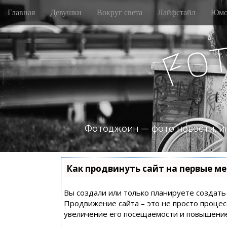
M
S
Главная
Девушки
Вокруг света
Лайфстайл
Юмо
k
a
i
i
p
n
o
t
F
m
o
e
c
n
o
n
u
t
e
n
Фотоджоин — фото новости, и
t
Как продвинуть сайт на первые ме
Вы создали или только планируете создать с
Продвижение сайта – это не просто процес
увеличение его посещаемости и повышение 