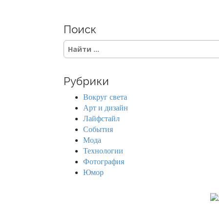
s
Поиск
t
S
s
e
a
n
r
Рубрики
c
a
h
Вокруг света
f
v
Арт и дизайн
o
Лайфстайл
r
i
События
:
Мода
g
Технологии
Фотография
a
Юмор
t
i